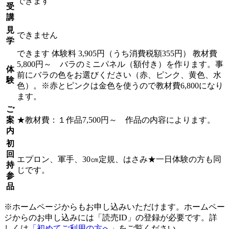
できます
受
講
見
できません
学
できます
体験料
3,905円（うち消費税額355円）
教材費
5,800円～ バラのミニパネル（額付き）を作ります。事
体
前にバラの色をお選びください（赤、ピンク、黄色、水
験
色）。※赤とピンクは金色を使うので教材費6,800になり
ます。
ご
案
★教材費：１作品7,500円～ 作品の内容によります。
内
初
回
エプロン、軍手、30㎝定規、はさみ★一日体験の方も同
持
じです。
参
品
※ホームページからもお申し込みいただけます。ホームペー
ジからのお申し込みには「読売ID」の登録が必要です。詳
しくは
「初めてご利用の方へ」
をご覧ください。