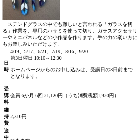
ステンドグラスの中でも難しいと言われる「ガラスを切
る」作業を、専用のハサミを使って切り、ガラスアクセサリ
ーやミニパネルなどの小作品を作ります。手の力の弱い方に
もお楽しみいただけます。
4/19、5/17、6/21、7/19、8/16、9/20
第3日曜日 10:10～12:30
日
時
ホームページからのお申し込みは、受講日の8日前まで
となります。
受
講
会員
6か月 6回 21,120円（うち消費税額1,920円）
料
維
持
2,310円
費
途
中