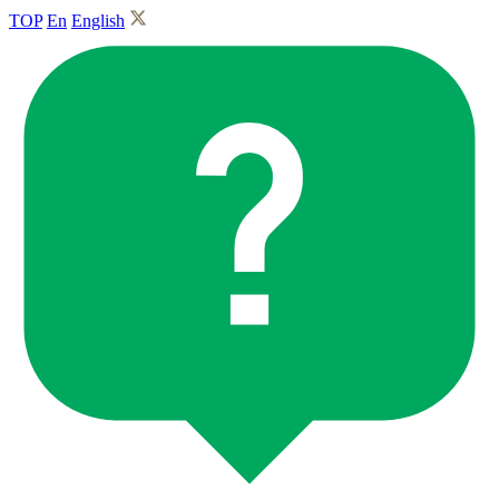
TOP
En
English