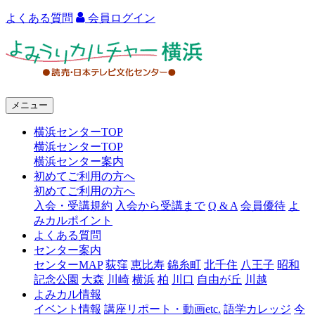
よくある質問
会員ログイン
よ
み
う
メニュー
り
横浜センターTOP
カ
横浜センターTOP
ル
横浜センター案内
初めてご利用の方へ
チ
初めてご利用の方へ
ャ
入会・受講規約
入会から受講まで
Q & A
会員優待
よ
みカルポイント
ー
よくある質問
センター案内
横
センターMAP
荻窪
恵比寿
錦糸町
北千住
八王子
昭和
浜
記念公園
大森
川崎
横浜
柏
川口
自由が丘
川越
よみカル情報
イベント情報
講座リポート・動画etc.
語学カレッジ
今