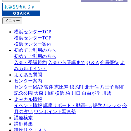
メニュー
横浜センターTOP
横浜センターTOP
横浜センター案内
初めてご利用の方へ
初めてご利用の方へ
入会・受講規約
入会から受講まで
Q & A
会員優待
よ
みカルポイント
よくある質問
センター案内
センターMAP
荻窪
恵比寿
錦糸町
北千住
八王子
昭和
記念公園
大森
川崎
横浜
柏
川口
自由が丘
川越
よみカル情報
イベント情報
講座リポート・動画etc.
語学カレッジ
今
月の占い
ワンポイント写真塾
講座検索
講師募集
講座リクエスト