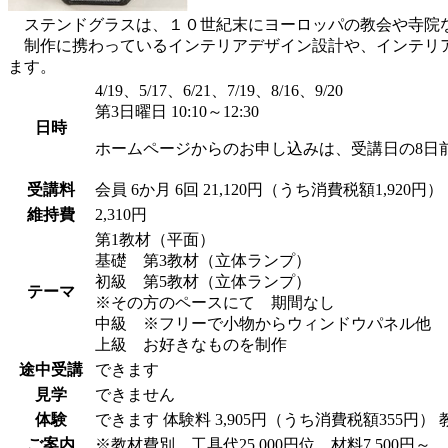
ステンドグラスは、１０世紀末にヨーロッパの教会や寺院な
制作に携わっているインテリアデザイン設計や、インテリア
ます。
4/19、5/17、6/21、7/19、8/16、9/20
第3日曜日 10:10～12:30
日時
ホームページからのお申し込みは、受講日の8日
受講料
会員
6か月 6回 21,120円（うち消費税額1,920円）
維持費
2,310円
第1教材（平面）
基礎 第3教材（立体ランプ）
初級 第5教材（立体ランプ）
テーマ
※その方のペースにて 期間なし
中級 ※フリーで小物からウィンドウパネル他
上級 お好きなものを制作
途中受講
できます
見学
できません
体験
できます
体験料
3,905円（うち消費税額355円）
ご案内
※教材費別。工具代25,000円位 材料7,500