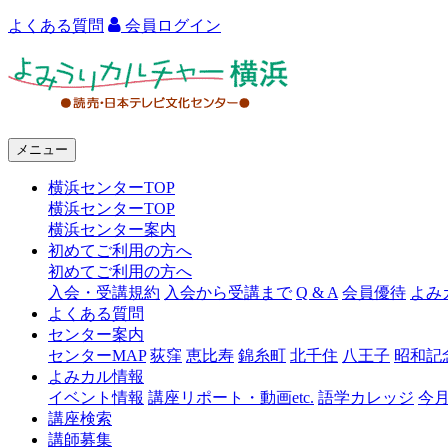
よくある質問
会員ログイン
よ
み
う
メニュー
り
横浜センターTOP
カ
横浜センターTOP
ル
横浜センター案内
初めてご利用の方へ
チ
初めてご利用の方へ
ャ
入会・受講規約
入会から受講まで
Q & A
会員優待
よみ
よくある質問
ー
センター案内
センターMAP
荻窪
恵比寿
錦糸町
北千住
八王子
昭和記
横
よみカル情報
浜
イベント情報
講座リポート・動画etc.
語学カレッジ
今
講座検索
講師募集