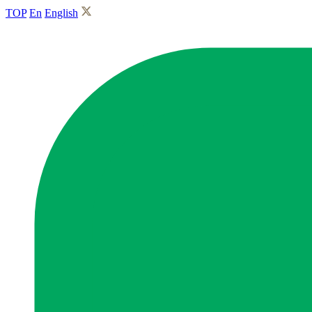
TOP
En
English