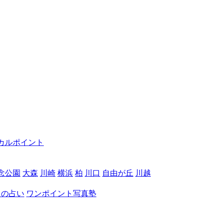
カルポイント
念公園
大森
川崎
横浜
柏
川口
自由が丘
川越
月の占い
ワンポイント写真塾