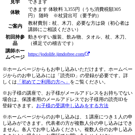
見学
できます
できます
体験料
3,355円（うち消費税額305
体験
円）
随時 ※杖貸出可（要予約）
教材費別：杖、木刀、必要な方は袋（初心者は
ご案内
講師にご相談ください）
初回持参
動きやすい服装、飲み物、タオル、杖、木刀、
品
（裸足での稽古です）
講師ホー
https://jodolife.jimdofree.com/
ムページ
※ホームページからもお申し込みいただけます。ホームペー
ジからのお申し込みには「読売ID」の登録が必要です。詳
しくは
「初めてご利用の方へ」
をご覧ください。
※お子様の講座で、お子様がメールアドレスをお持ちでない
場合は、保護者用のメールアドレスでお子様用の読売IDを
登録できます。
お子様の受講申し込みをする方法
※ホームページからのお申し込みは、１講座につき１人の申
し込みができます。代表者の方が複数人分の申し込みはでき
ません。各人でお申し込みください。複数人分のお申し込み