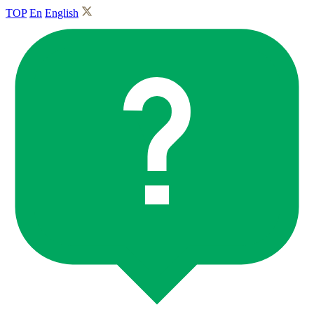
TOP
En
English