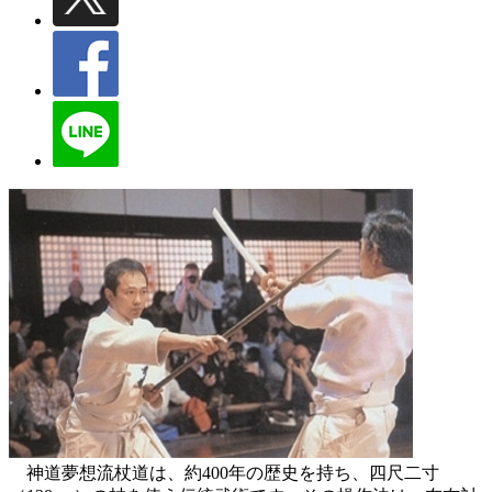
神道夢想流杖道は、約400年の歴史を持ち、四尺二寸