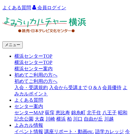
よくある質問
会員ログイン
よ
み
う
メニュー
り
横浜センターTOP
カ
横浜センターTOP
ル
横浜センター案内
初めてご利用の方へ
チ
初めてご利用の方へ
ャ
入会・受講規約
入会から受講まで
Q & A
会員優待
よ
みカルポイント
ー
よくある質問
センター案内
横
センターMAP
荻窪
恵比寿
錦糸町
北千住
八王子
昭和
浜
記念公園
大森
川崎
横浜
柏
川口
自由が丘
川越
よみカル情報
イベント情報
講座リポート・動画etc.
語学カレッジ
今