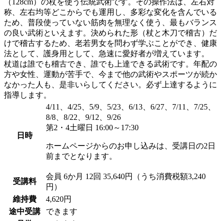
（128cm）の杖を使う伝統武術です。その操作法は、左右対
称、左右均等どこからでも運用し、多彩な変化を含んでいる
ため、普段使っていない筋肉を無理なく使う、最もバランス
の良い武術といえます。決められた形（杖と木刀で稽古）だ
けで稽古するため、老若男女を問わず学ぶことができ、健康
法として、護身用として、急速に愛好者が増えています。
杖道は誰でも稽古でき、誰でも上達できる武術です。年配の
方や女性、運動が苦手で、今まで他の武術やスポーツが続か
なかった人も、是非いらしてください。必ず上達するように
指導します。
4/11、4/25、5/9、5/23、6/13、6/27、7/11、7/25、
8/8、8/22、9/12、9/26
第2・4土曜日 16:00～17:30
日時
ホームページからのお申し込みは、受講日の2日
前までとなります。
会員
6か月 12回 35,640円（うち消費税額3,240
受講料
円）
維持費
4,620円
途中受講
できます