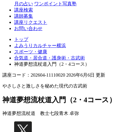
月の占い
ワンポイント写真塾
講座検索
講師募集
講座リクエスト
お問い合わせ
トップ
よみうりカルチャー横浜
スポーツ・健康
合気道・居合道・護身術・古武術
神道夢想流杖道入門（2・4コース）
講座コード：202604-11110020 2026年6月6日 更新
やさしさと激しさを秘めた現代の古武術
神道夢想流杖道入門（2・4コース）
神道夢想流杖道 教士七段
青木 卓弥