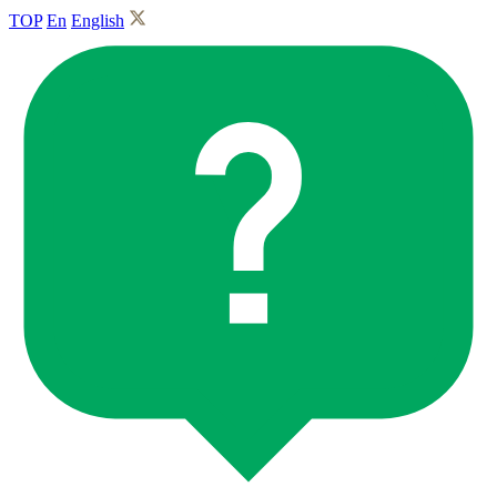
TOP
En
English