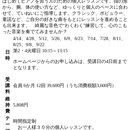
はじめてピアノを習う方のための個人レッスンです。指の形
から、腕、体の使い方など、ゆっくりと個人のペースに合わ
せて、ていねいにご指導します。クラシック、ボピュラー、
童謡など、ご自分の好きな曲をもとにレッスンを進めること
も出来ます。 綺麗な音色で“わくわく”練習して、心のこも
った音楽を奏でてみませんか？
4/14、4/28、5/12、5/26、6/9、6/23、7/14、7/28、8/11、
8/25、9/8、9/22
第2・4火曜日 10:15～13:15
日
時
ホームページからのお申し込みは、受講日の4日前まで
となります。
受
講
会員
6か月 12回 39,600円（うち消費税額3,600円）
料
維
持
5,808円
費
テ
時間指定制
ー
お一人様３０分の個人レッスンです。