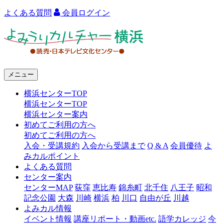
よくある質問
会員ログイン
よ
み
う
メニュー
り
横浜センターTOP
カ
横浜センターTOP
ル
横浜センター案内
初めてご利用の方へ
チ
初めてご利用の方へ
ャ
入会・受講規約
入会から受講まで
Q & A
会員優待
よ
みカルポイント
ー
よくある質問
センター案内
横
センターMAP
荻窪
恵比寿
錦糸町
北千住
八王子
昭和
浜
記念公園
大森
川崎
横浜
柏
川口
自由が丘
川越
よみカル情報
イベント情報
講座リポート・動画etc.
語学カレッジ
今