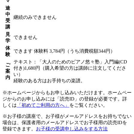
マ
途
中
継続のみできません
受
講
見
できません
学
体
できます
体験料
3,784円（うち消費税額344円）
験
テキスト：「大人のためのピアノ悠々塾」入門編(CD
ご
付き)1,680円（購入希望の方は講師に注文してくださ
案
い）
内
経験のある方はお手持ちの楽譜。
※ホームページからもお申し込みいただけます。ホームペー
ジからのお申し込みには「読売ID」の登録が必要です。詳
しくは
「初めてご利用の方へ」
をご覧ください。
※お子様の講座で、お子様がメールアドレスをお持ちでない
場合は、保護者用のメールアドレスでお子様用の読売IDを
登録できます。
お子様の受講申し込みをする方法