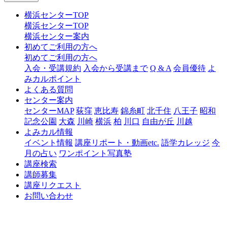
横浜センターTOP
横浜センターTOP
横浜センター案内
初めてご利用の方へ
初めてご利用の方へ
入会・受講規約
入会から受講まで
Q & A
会員優待
よ
みカルポイント
よくある質問
センター案内
センターMAP
荻窪
恵比寿
錦糸町
北千住
八王子
昭和
記念公園
大森
川崎
横浜
柏
川口
自由が丘
川越
よみカル情報
イベント情報
講座リポート・動画etc.
語学カレッジ
今
月の占い
ワンポイント写真塾
講座検索
講師募集
講座リクエスト
お問い合わせ