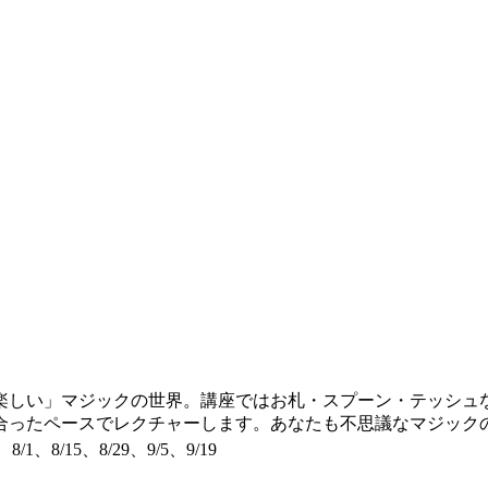
楽しい」マジックの世界。講座ではお札・スプーン・テッシュ
合ったペースでレクチャーします。あなたも不思議なマジック
、8/1、8/15、8/29、9/5、9/19