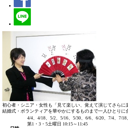
初心者・シニア・女性も「見て楽しい、覚えて演じてさらに
結婚式・ボランティアを華やかにするものまで一人ひとりに
4/4、4/18、5/2、5/16、5/30、6/6、6/20、7/4、7/18
第1・3・5土曜日 10:15～11:45