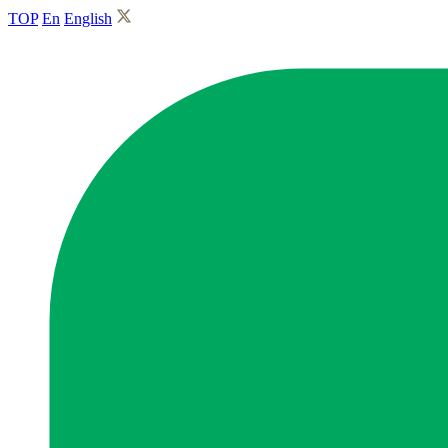
TOP
En
English