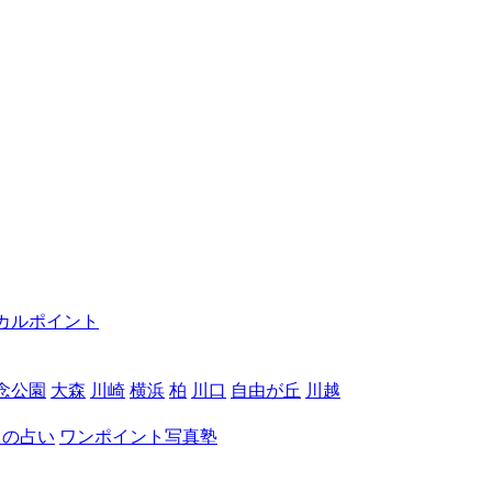
カルポイント
念公園
大森
川崎
横浜
柏
川口
自由が丘
川越
月の占い
ワンポイント写真塾