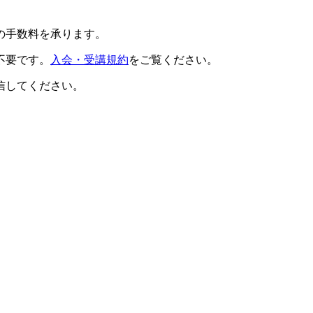
の手数料を承ります。
不要です。
入会・受講規約
をご覧ください。
信してください。