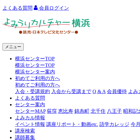
よくある質問
会員ログイン
よ
み
う
メニュー
り
横浜センターTOP
カ
横浜センターTOP
ル
横浜センター案内
初めてご利用の方へ
チ
初めてご利用の方へ
ャ
入会・受講規約
入会から受講まで
Q & A
会員優待
よみ
よくある質問
ー
センター案内
センターMAP
荻窪
恵比寿
錦糸町
北千住
八王子
昭和記
横
よみカル情報
浜
イベント情報
講座リポート・動画etc.
語学カレッジ
今
講座検索
講師募集