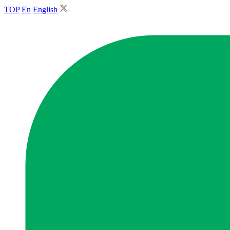
TOP
En
English