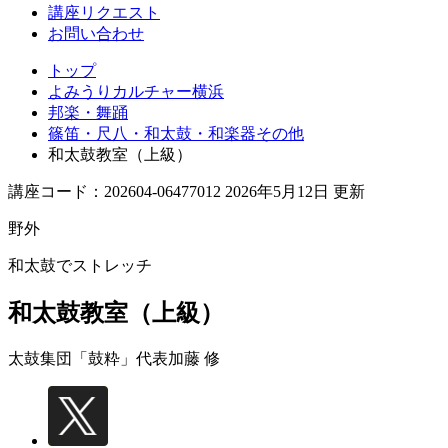
講座リクエスト
お問い合わせ
トップ
よみうりカルチャー横浜
邦楽・舞踊
篠笛・尺八・和太鼓・和楽器その他
和太鼓教室（上級）
講座コード：202604-06477012 2026年5月12日 更新
野外
和太鼓でストレッチ
和太鼓教室（上級）
太鼓集団「鼓粋」代表
加藤 修