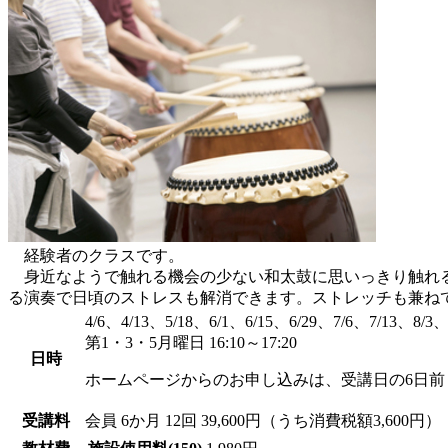
経験者のクラスです。
身近なようで触れる機会の少ない和太鼓に思いっきり触れる
る演奏で日頃のストレスも解消できます。ストレッチも兼ね
4/6、4/13、5/18、6/1、6/15、6/29、7/6、7/13、8/3、
第1・3・5月曜日 16:10～17:20
日時
ホームページからのお申し込みは、受講日の6日前
受講料
会員
6か月 12回 39,600円（うち消費税額3,600円）