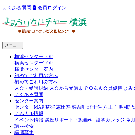
よくある質問
会員ログイン
よ
み
う
メニュー
り
横浜センターTOP
カ
横浜センターTOP
ル
横浜センター案内
初めてご利用の方へ
チ
初めてご利用の方へ
ャ
入会・受講規約
入会から受講まで
Q & A
会員優待
よみ
よくある質問
ー
センター案内
センターMAP
荻窪
恵比寿
錦糸町
北千住
八王子
昭和記
横
よみカル情報
浜
イベント情報
講座リポート・動画etc.
語学カレッジ
今
講座検索
講師募集