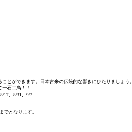
ことができます。日本古来の伝統的な響きにひたりましょう
て一石二鳥！！
8/17、8/31、9/7
までとなります。