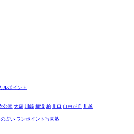
カルポイント
念公園
大森
川崎
横浜
柏
川口
自由が丘
川越
月の占い
ワンポイント写真塾