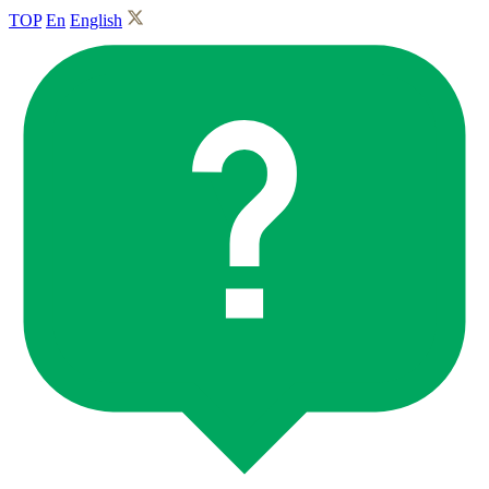
TOP
En
English