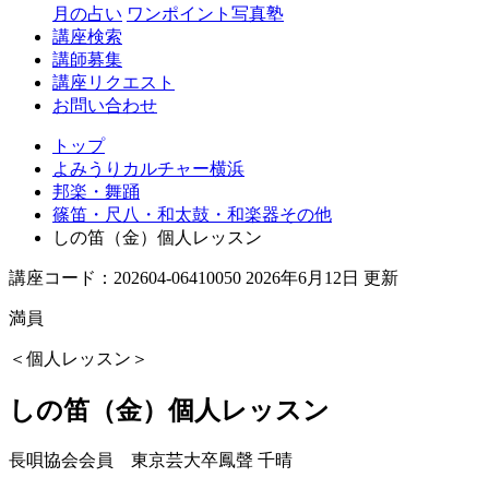
月の占い
ワンポイント写真塾
講座検索
講師募集
講座リクエスト
お問い合わせ
トップ
よみうりカルチャー横浜
邦楽・舞踊
篠笛・尺八・和太鼓・和楽器その他
しの笛（金）個人レッスン
講座コード：202604-06410050 2026年6月12日 更新
満員
＜個人レッスン＞
しの笛（金）個人レッスン
長唄協会会員 東京芸大卒
鳳聲 千晴