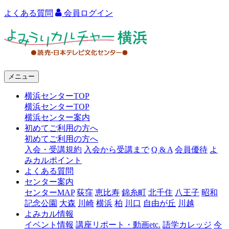
よくある質問
会員ログイン
よ
み
う
メニュー
り
横浜センターTOP
カ
横浜センターTOP
ル
横浜センター案内
初めてご利用の方へ
チ
初めてご利用の方へ
ャ
入会・受講規約
入会から受講まで
Q & A
会員優待
よ
みカルポイント
ー
よくある質問
センター案内
横
センターMAP
荻窪
恵比寿
錦糸町
北千住
八王子
昭和
浜
記念公園
大森
川崎
横浜
柏
川口
自由が丘
川越
よみカル情報
イベント情報
講座リポート・動画etc.
語学カレッジ
今