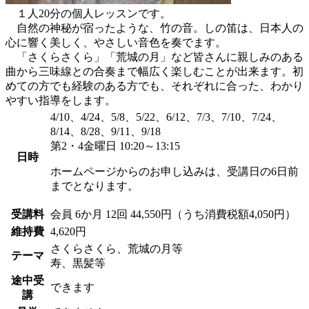
１人20分の個人レッスンです。
自然の神秘が宿ったような、竹の音。しの笛は、日本人の
心に響く美しく、やさしい音色を奏でます。
「さくらさくら」「荒城の月」など皆さんに親しみのある
曲から三味線との合奏まで幅広く楽しむことが出来ます。初
めての方でも経験のある方でも、それぞれに合った、わかり
やすい指導をします。
4/10、4/24、5/8、5/22、6/12、7/3、7/10、7/24、
8/14、8/28、9/11、9/18
第2・4金曜日 10:20～13:15
日時
ホームページからのお申し込みは、受講日の6日前
までとなります。
受講料
会員
6か月 12回 44,550円（うち消費税額4,050円）
維持費
4,620円
さくらさくら、荒城の月等
テーマ
寿、黒髪等
途中受
できます
講