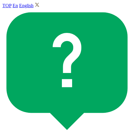
TOP
En
English