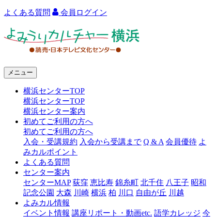
よくある質問
会員ログイン
よ
み
う
メニュー
り
横浜センターTOP
カ
横浜センターTOP
ル
横浜センター案内
初めてご利用の方へ
チ
初めてご利用の方へ
ャ
入会・受講規約
入会から受講まで
Q & A
会員優待
よ
みカルポイント
ー
よくある質問
センター案内
横
センターMAP
荻窪
恵比寿
錦糸町
北千住
八王子
昭和
浜
記念公園
大森
川崎
横浜
柏
川口
自由が丘
川越
よみカル情報
イベント情報
講座リポート・動画etc.
語学カレッジ
今