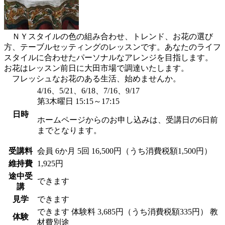
ＮＹスタイルの色の組み合わせ、トレンド、お花の選び
方、テーブルセッティングのレッスンです。あなたのライフ
スタイルに合わせたパーソナルなアレンジを目指します。
お花はレッスン前日に大田市場で調達いたします。
フレッシュなお花のある生活、始めませんか。
4/16、5/21、6/18、7/16、9/17
第3木曜日 15:15～17:15
日時
ホームページからのお申し込みは、受講日の6日前
までとなります。
受講料
会員
6か月 5回 16,500円（うち消費税額1,500円）
維持費
1,925円
途中受
できます
講
見学
できます
できます
体験料
3,685円（うち消費税額335円）
教
体験
材費別途