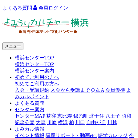
よくある質問
会員ログイン
よ
み
う
メニュー
り
横浜センターTOP
カ
横浜センターTOP
ル
横浜センター案内
初めてご利用の方へ
チ
初めてご利用の方へ
ャ
入会・受講規約
入会から受講まで
Q & A
会員優待
よ
みカルポイント
ー
よくある質問
センター案内
横
センターMAP
荻窪
恵比寿
錦糸町
北千住
八王子
昭和
浜
記念公園
大森
川崎
横浜
柏
川口
自由が丘
川越
よみカル情報
イベント情報
講座リポート・動画etc.
語学カレッジ
今