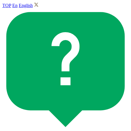
TOP
En
English