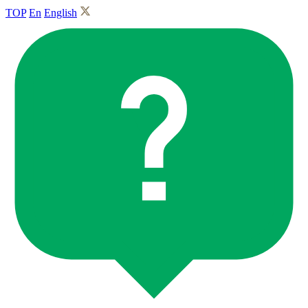
TOP
En
English