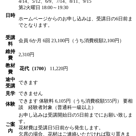
4/14、5/12、6/9、7/14、8/11、9/15
第2火曜日 18:00～19:30
日時
ホームページからのお申し込みは、受講日の6日前ま
でとなります。
受講
会員
6か月 6回 23,100円（うち消費税額2,100円）
料
維持
2,310円
費
教材
花代（1700）
11,220円
費
途中
できます
受講
見学
できません
できます
体験料
6,105円（うち消費税額555円）
要相
体験
談 経験者対象（普通科一級以上）
お申し込みは受講開始日の5日前までにお願い致しま
す。
ご案
花材費は受講日5日前から発生します。
内
欠席の場合、花材はご連絡いただければ取り置きま