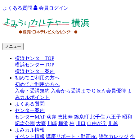
よくある質問
会員ログイン
よ
み
う
メニュー
り
横浜センターTOP
カ
横浜センターTOP
ル
横浜センター案内
初めてご利用の方へ
チ
初めてご利用の方へ
ャ
入会・受講規約
入会から受講まで
Q & A
会員優待
よ
みカルポイント
ー
よくある質問
センター案内
横
センターMAP
荻窪
恵比寿
錦糸町
北千住
八王子
昭和
浜
記念公園
大森
川崎
横浜
柏
川口
自由が丘
川越
よみカル情報
イベント情報
講座リポート・動画etc.
語学カレッジ
今