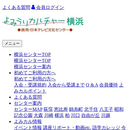
よくある質問
会員ログイン
よ
み
う
メニュー
り
横浜センターTOP
カ
横浜センターTOP
ル
横浜センター案内
初めてご利用の方へ
チ
初めてご利用の方へ
ャ
入会・受講規約
入会から受講まで
Q & A
会員優待
よ
みカルポイント
ー
よくある質問
センター案内
横
センターMAP
荻窪
恵比寿
錦糸町
北千住
八王子
昭和
浜
記念公園
大森
川崎
横浜
柏
川口
自由が丘
川越
よみカル情報
イベント情報
講座リポート・動画etc.
語学カレッジ
今