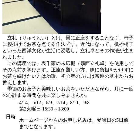
立礼（りゅうれい）とは、畳に正座をすることなく、椅子
に腰掛けてお茶を点てる作法です。近代になって、机や椅子
といった西洋文化が生活に浸透し、立礼卓とその作法が生ま
れました。
この講座では、表千家の末広棚（扇面立礼卓）を使用して
その点前を学びます。正座が難しい方、膝に負担をかけずに
お茶を続けたい方は勿論、初心者の方には茶道の基本からお
教えします。
季節のお菓子と美味しいお茶をいただきながら、月に一度
の心静まる時間を共に楽しみませんか。
4/14、5/12、6/9、7/14、8/11、9/8
第2火曜日 15:30～18:00
日時
ホームページからのお申し込みは、受講日の5日前
までとなります。