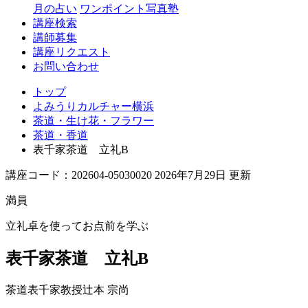
月の占い
ワンポイント写真塾
講座検索
講師募集
講座リクエスト
お問い合わせ
トップ
よみうりカルチャー横浜
茶道・生け花・フラワー
茶道・香道
表千家茶道 立礼B
講座コード：202604-05030020 2026年7月29日 更新
満員
立礼卓を使ってお点前を学ぶ
表千家茶道 立礼B
茶道表千家教授
辻本 宗尚