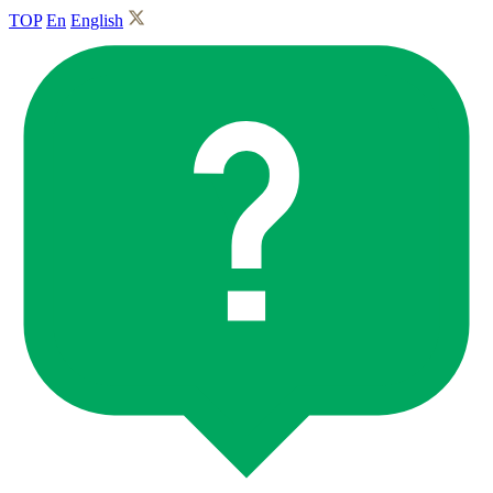
TOP
En
English