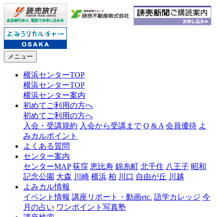
メニュー
横浜センターTOP
横浜センターTOP
横浜センター案内
初めてご利用の方へ
初めてご利用の方へ
入会・受講規約
入会から受講まで
Q & A
会員優待
よ
みカルポイント
よくある質問
センター案内
センターMAP
荻窪
恵比寿
錦糸町
北千住
八王子
昭和
記念公園
大森
川崎
横浜
柏
川口
自由が丘
川越
よみカル情報
イベント情報
講座リポート・動画etc.
語学カレッジ
今
月の占い
ワンポイント写真塾