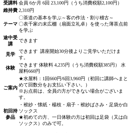
受講料
会員
6か月 6回 23,100円（うち消費税額2,100円）
維持費
2,310円
〇茶道の基本を学ぶ～客の作法・割り稽古～
テーマ
〇表千家の末広棚（扇面立礼卓）を使った薄茶点前
を学ぶ
途中受
できます
講
できます
講座開始30分後よりご見学いただけま
見学
す。
できます
体験料
4,235円（うち消費税額385円）
水
体験
屋料660円
★水屋料：1回660円/6回3,960円（初回に講師へまと
めて回数分をお支払い下さい。）
ご案内
※お点前は、全員の方ができない場合がございま
す。
・袱紗・懐紙・楊枝・扇子・袱紗ばさみ・足袋か白
初回持
ソックス
参品
★初めての方、一日体験の方は初回は足袋（又は白
ソックス）のみで可。