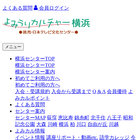
よくある質問
会員ログイン
よ
み
う
メニュー
り
横浜センターTOP
カ
横浜センターTOP
ル
横浜センター案内
初めてご利用の方へ
チ
初めてご利用の方へ
ャ
入会・受講規約
入会から受講まで
Q & A
会員優待
よ
みカルポイント
ー
よくある質問
センター案内
横
センターMAP
荻窪
恵比寿
錦糸町
北千住
八王子
昭和
浜
記念公園
大森
川崎
横浜
柏
川口
自由が丘
川越
よみカル情報
イベント情報
講座リポート・動画etc.
語学カレッジ
今