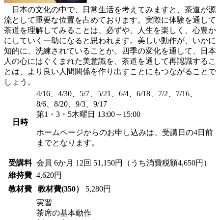
日本の文化の中で、日常生活を考えてみますと、茶道が源
流として重要な位置を占めております。実際に体験を通して
茶道を理解してみることは、必ずや、人生を楽しく、心豊か
にしていく一助になると思われます。美しい動作が、いかに
知的に、洗練されていることか。四季の変化を通して、日本
人の心にはぐくまれた美意識を、茶道を通して再認識するこ
とは、より良い人間関係を作り出すことにもつながることで
しょう。
4/16、4/30、5/7、5/21、6/4、6/18、7/2、7/16、
8/6、8/20、9/3、9/17
第1・3・5木曜日 13:00～15:00
日時
ホームページからのお申し込みは、受講日の4日前
までとなります。
受講料
会員
6か月 12回 51,150円（うち消費税額4,650円）
維持費
4,620円
教材費
教材費(350）
5,280円
実習
茶席の基本動作