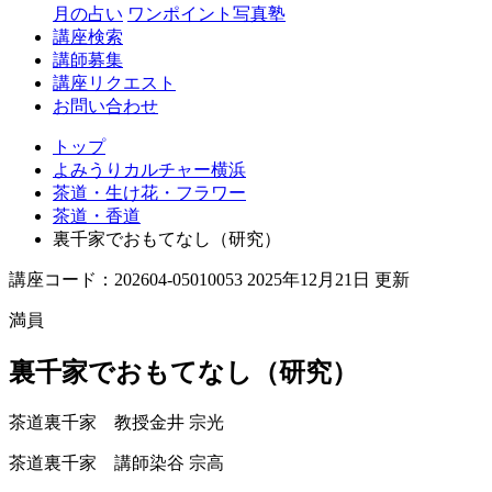
月の占い
ワンポイント写真塾
講座検索
講師募集
講座リクエスト
お問い合わせ
トップ
よみうりカルチャー横浜
茶道・生け花・フラワー
茶道・香道
裏千家でおもてなし（研究）
講座コード：202604-05010053 2025年12月21日 更新
満員
裏千家でおもてなし（研究）
茶道裏千家 教授
金井 宗光
茶道裏千家 講師
染谷 宗高