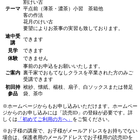
割けい古
テーマ
平点前（薄茶・濃茶）小習 茶箱他
客の作法
花月のけい古
要望によりお茶事の実習も致しております。
途中受
できます
講
見学
できます
体験
できません
事前のお申込をお願いいたします。
ご案内
裏千家でおもてなしクラスを卒業された方のみご
受講できます
初回持
袱紗、懐紙、楊枝、扇子、白ソックスまたは替足
参品
袋、茶巾
※ホームページからもお申し込みいただけます。ホームペー
ジからのお申し込みには「読売ID」の登録が必要です。詳
しくは
「初めてご利用の方へ」
をご覧ください。
※お子様の講座で、お子様がメールアドレスをお持ちでない
場合は、保護者用のメールアドレスでお子様用の読売IDを