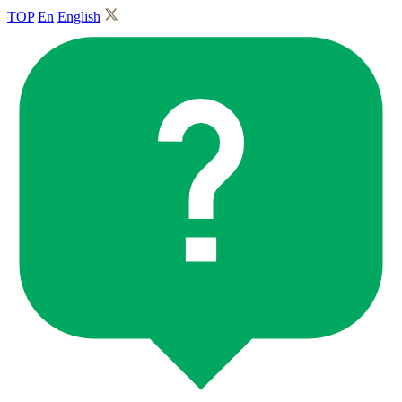
TOP
En
English