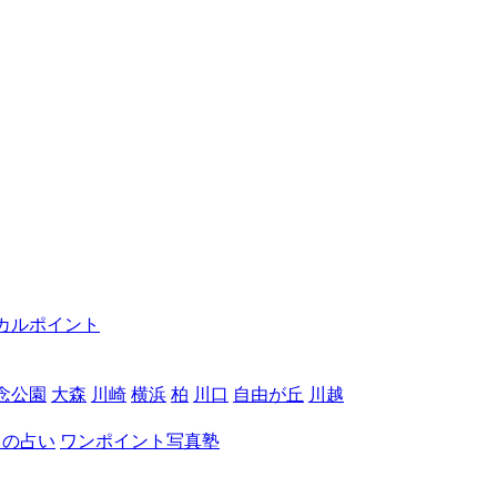
カルポイント
念公園
大森
川崎
横浜
柏
川口
自由が丘
川越
月の占い
ワンポイント写真塾