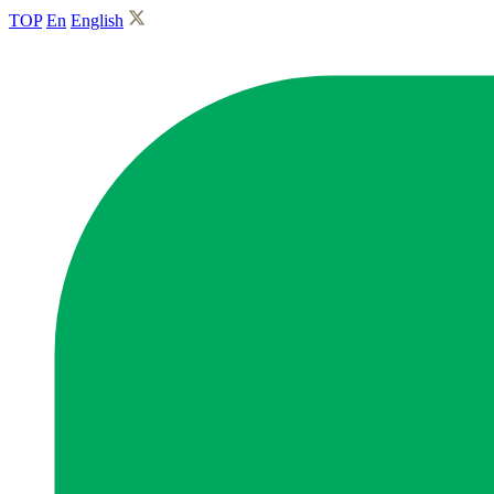
TOP
En
English