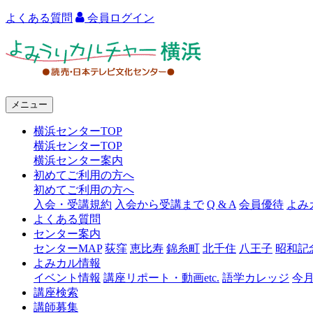
よくある質問
会員ログイン
よ
み
う
メニュー
り
横浜センターTOP
カ
横浜センターTOP
ル
横浜センター案内
初めてご利用の方へ
チ
初めてご利用の方へ
ャ
入会・受講規約
入会から受講まで
Q & A
会員優待
よみ
よくある質問
ー
センター案内
センターMAP
荻窪
恵比寿
錦糸町
北千住
八王子
昭和記
横
よみカル情報
浜
イベント情報
講座リポート・動画etc.
語学カレッジ
今
講座検索
講師募集