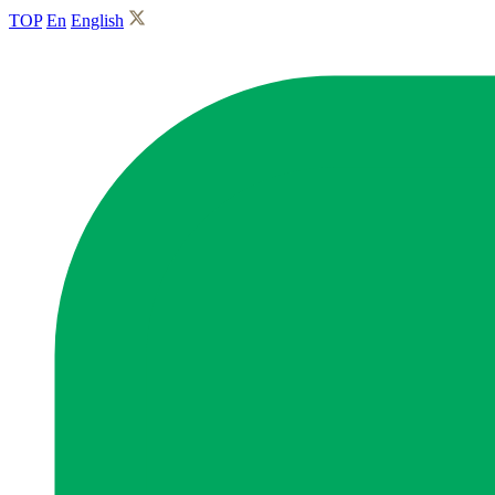
TOP
En
English