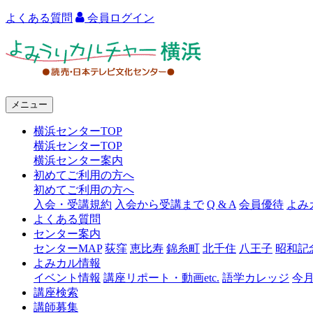
よくある質問
会員ログイン
よ
み
う
メニュー
り
横浜センターTOP
カ
横浜センターTOP
ル
横浜センター案内
初めてご利用の方へ
チ
初めてご利用の方へ
ャ
入会・受講規約
入会から受講まで
Q & A
会員優待
よみ
よくある質問
ー
センター案内
センターMAP
荻窪
恵比寿
錦糸町
北千住
八王子
昭和記
横
よみカル情報
浜
イベント情報
講座リポート・動画etc.
語学カレッジ
今
講座検索
講師募集