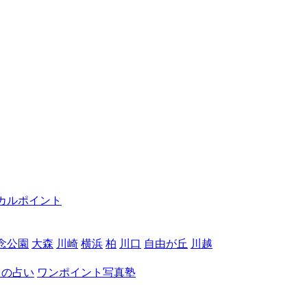
カルポイント
念公園
大森
川崎
横浜
柏
川口
自由が丘
川越
月の占い
ワンポイント写真塾