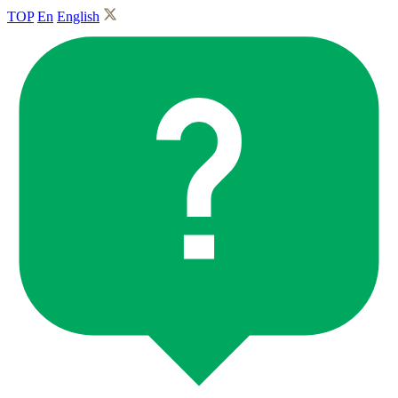
TOP
En
English