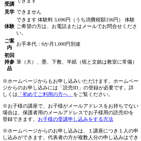
できます
受講
見学
できません
できます
体験料
3,696円（うち消費税額336円）
体験
体験
ご希望の方は、お電話またはメールでお問合せくださ
い。
ご案
お手本代：6か月1,000円別途
内
初回
持参
筆（大）、墨、下敷、半紙（硯と文鎮は教室に常備）
品
※ホームページからもお申し込みいただけます。ホームペー
ジからのお申し込みには「読売ID」の登録が必要です。詳
しくは
「初めてご利用の方へ」
をご覧ください。
※お子様の講座で、お子様がメールアドレスをお持ちでない
場合は、保護者用のメールアドレスでお子様用の読売IDを
登録できます。
お子様の受講申し込みをする方法
※ホームページからのお申し込みは、１講座につき１人の申
し込みができます。代表者の方が複数人分の申し込みはでき