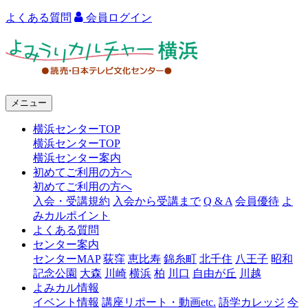
よくある質問
会員ログイン
よ
み
う
メニュー
り
横浜センターTOP
カ
横浜センターTOP
ル
横浜センター案内
初めてご利用の方へ
チ
初めてご利用の方へ
ャ
入会・受講規約
入会から受講まで
Q & A
会員優待
よ
みカルポイント
ー
よくある質問
センター案内
横
センターMAP
荻窪
恵比寿
錦糸町
北千住
八王子
昭和
浜
記念公園
大森
川崎
横浜
柏
川口
自由が丘
川越
よみカル情報
イベント情報
講座リポート・動画etc.
語学カレッジ
今