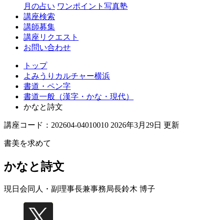
月の占い
ワンポイント写真塾
講座検索
講師募集
講座リクエスト
お問い合わせ
トップ
よみうりカルチャー横浜
書道・ペン字
書道一般（漢字・かな・現代）
かなと詩文
講座コード：202604-04010010 2026年3月29日 更新
書美を求めて
かなと詩文
現日会同人・副理事長兼事務局長
鈴木 博子