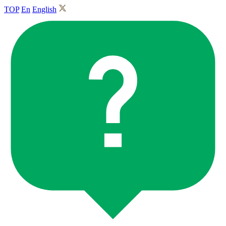
TOP
En
English