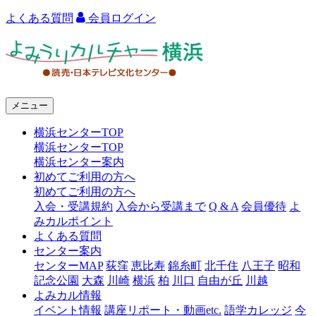
よくある質問
会員ログイン
よ
み
う
メニュー
り
横浜センターTOP
カ
横浜センターTOP
ル
横浜センター案内
初めてご利用の方へ
チ
初めてご利用の方へ
ャ
入会・受講規約
入会から受講まで
Q & A
会員優待
よ
みカルポイント
ー
よくある質問
センター案内
横
センターMAP
荻窪
恵比寿
錦糸町
北千住
八王子
昭和
浜
記念公園
大森
川崎
横浜
柏
川口
自由が丘
川越
よみカル情報
イベント情報
講座リポート・動画etc.
語学カレッジ
今