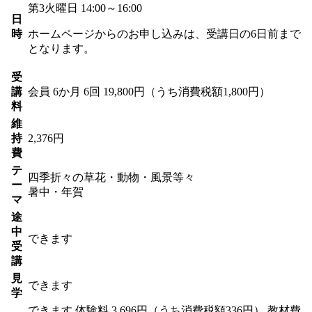
第3火曜日 14:00～16:00
日
時
ホームページからのお申し込みは、受講日の6日前まで
となります。
受
講
会員
6か月 6回 19,800円（うち消費税額1,800円）
料
維
持
2,376円
費
テ
四季折々の草花・動物・風景等々
ー
暑中・年賀
マ
途
中
できます
受
講
見
できます
学
できます
体験料
3,696円（うち消費税額336円）
教材費