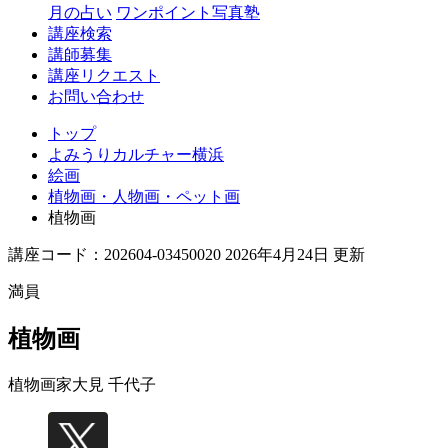
月の占い
ワンポイント写真塾
講座検索
講師募集
講座リクエスト
お問い合わせ
トップ
よみうりカルチャー横浜
絵画
植物画・人物画・ペット画
植物画
講座コード：202604-03450020 2026年4月24日 更新
満員
植物画
植物画家
大見 千代子