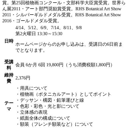
賞。第25回植物画コンクール・文部科学大臣賞受賞。世界ら
ん展2011・アート部門奨励賞受賞。RHS Botanical Art Show
2011・シルバーギルドメダル受賞。RHS Botanical Art Show
2016・ゴールドメダル受賞。
4/14、5/12、6/9、7/14、8/11、9/8
第2火曜日 13:30～15:30
日時
ホームページからのお申し込みは、受講日の6日前ま
でとなります。
受講
会員
6か月 6回 19,800円（うち消費税額1,800円）
料
維持
2,376円
費
・用具について
・植物画（ボタニカルアート）としてポイント
・デッサン・構図・鉛筆運びと線
テー
・色彩・彩色・光と影について
マ
・立体感の表現
・紙面全体の構成について
・額装（フレンチ額装など）について