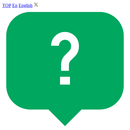
TOP
En
English