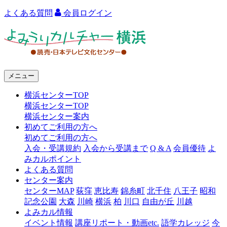
よくある質問
会員ログイン
よ
み
う
メニュー
り
横浜センターTOP
カ
横浜センターTOP
ル
横浜センター案内
初めてご利用の方へ
チ
初めてご利用の方へ
ャ
入会・受講規約
入会から受講まで
Q & A
会員優待
よ
みカルポイント
ー
よくある質問
センター案内
横
センターMAP
荻窪
恵比寿
錦糸町
北千住
八王子
昭和
浜
記念公園
大森
川崎
横浜
柏
川口
自由が丘
川越
よみカル情報
イベント情報
講座リポート・動画etc.
語学カレッジ
今