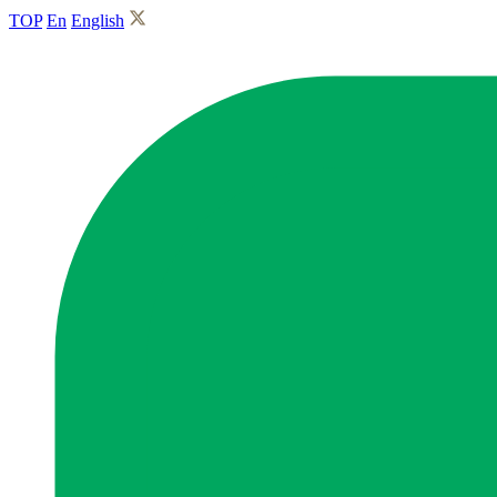
TOP
En
English