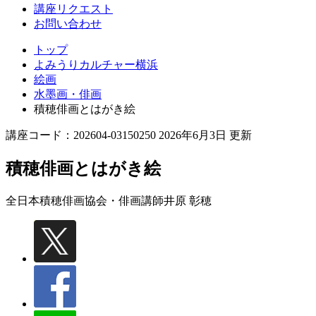
講座リクエスト
お問い合わせ
トップ
よみうりカルチャー横浜
絵画
水墨画・俳画
積穂俳画とはがき絵
講座コード：202604-03150250 2026年6月3日 更新
積穂俳画とはがき絵
全日本積穂俳画協会・俳画講師
井原 彰穂