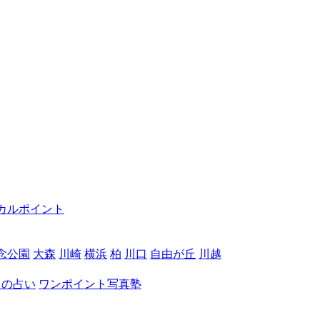
カルポイント
念公園
大森
川崎
横浜
柏
川口
自由が丘
川越
月の占い
ワンポイント写真塾