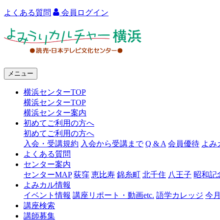
よくある質問
会員ログイン
よ
み
う
メニュー
り
横浜センターTOP
カ
横浜センターTOP
ル
横浜センター案内
初めてご利用の方へ
チ
初めてご利用の方へ
ャ
入会・受講規約
入会から受講まで
Q & A
会員優待
よみ
よくある質問
ー
センター案内
センターMAP
荻窪
恵比寿
錦糸町
北千住
八王子
昭和記
横
よみカル情報
浜
イベント情報
講座リポート・動画etc.
語学カレッジ
今
講座検索
講師募集