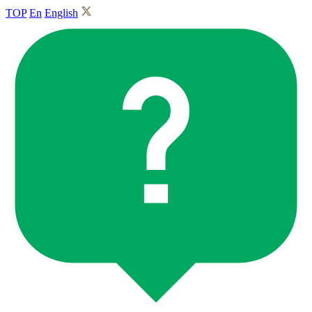
TOP
En
English