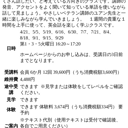
くさん話したい、と考えている方向きのクラスです。講師の
発音、アクセントをよく聞いて知っている単語を使いながら
話して見ましょう。やさしいベテラン講師のユアン先生と一
緒に楽しみながら学んでいきましょう。 １週間の貴重な１
時間を上手に使って、英会話を楽しく学ぶクラスです。
4/21、5/5、5/19、6/16、6/30、7/7、7/21、8/4、
8/18、9/1、9/15、9/29
第1・3・5火曜日 16:20～17:20
日時
ホームページからのお申し込みは、受講日の3日前
までとなります。
受講料
会員
6か月 12回 39,600円（うち消費税額3,600円）
維持費
4,488円
途中受
できます
※見学または体験をしてレベルをご確認
講
ください。
見学
できます
できます
体験料
3,674円（うち消費税額334円）
要
体験
予約
※テキスト代別（使用テキストは受付で確認後、
ご案内
各自でご用意ください）