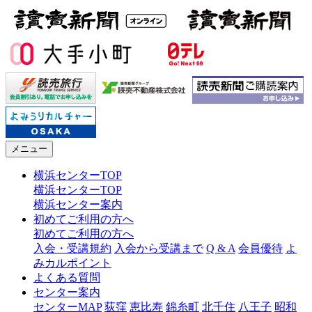
メニュー
横浜センターTOP
横浜センターTOP
横浜センター案内
初めてご利用の方へ
初めてご利用の方へ
入会・受講規約
入会から受講まで
Q & A
会員優待
よ
みカルポイント
よくある質問
センター案内
センターMAP
荻窪
恵比寿
錦糸町
北千住
八王子
昭和