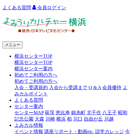
よくある質問
会員ログイン
よ
み
う
メニュー
り
横浜センターTOP
カ
横浜センターTOP
ル
横浜センター案内
初めてご利用の方へ
チ
初めてご利用の方へ
ャ
入会・受講規約
入会から受講まで
Q & A
会員優待
よ
みカルポイント
ー
よくある質問
センター案内
横
センターMAP
荻窪
恵比寿
錦糸町
北千住
八王子
昭和
浜
記念公園
大森
川崎
横浜
柏
川口
自由が丘
川越
よみカル情報
イベント情報
講座リポート・動画etc.
語学カレッジ
今