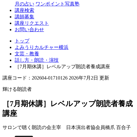
月の占い
ワンポイント写真塾
講座検索
講師募集
講座リクエスト
お問い合わせ
トップ
よみうりカルチャー横浜
文芸・教養
話し方・朗読・演技
［7月期休講］レベルアップ朗読者養成講座
講座コード：202604-01710126 2026年7月2日 更新
輝ける朗読者
［7月期休講］レベルアップ朗読者養成
講座
サロンで聴く朗読の会主宰 日本演出者協会員
橋爪 百合子