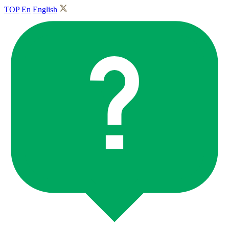
TOP
En
English