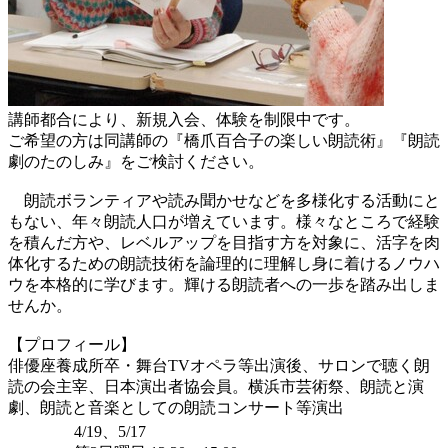
講師都合により、新規入会、体験を制限中です。
ご希望の方は同講師の『橋爪百合子の楽しい朗読術』『朗読
劇のたのしみ』をご検討ください。
朗読ボランティアや読み聞かせなどを多様化する活動にと
もない、年々朗読人口が増えています。様々なところで経験
を積んだ方や、レベルアップを目指す方を対象に、活字を肉
体化するための朗読技術を論理的に理解し身に着けるノウハ
ウを本格的に学びます。輝ける朗読者への一歩を踏み出しま
せんか。
【プロフィール】
俳優座養成所卒・舞台TVオペラ等出演後、サロンで聴く朗
読の会主宰、日本演出者協会員。横浜市芸術祭、朗読と演
劇、朗読と音楽としての朗読コンサート等演出
4/19、5/17