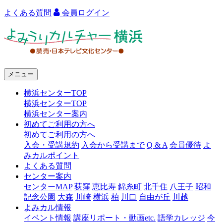
よくある質問
会員ログイン
よ
み
う
メニュー
り
横浜センターTOP
カ
横浜センターTOP
ル
横浜センター案内
初めてご利用の方へ
チ
初めてご利用の方へ
ャ
入会・受講規約
入会から受講まで
Q & A
会員優待
よ
みカルポイント
ー
よくある質問
センター案内
横
センターMAP
荻窪
恵比寿
錦糸町
北千住
八王子
昭和
浜
記念公園
大森
川崎
横浜
柏
川口
自由が丘
川越
よみカル情報
イベント情報
講座リポート・動画etc.
語学カレッジ
今