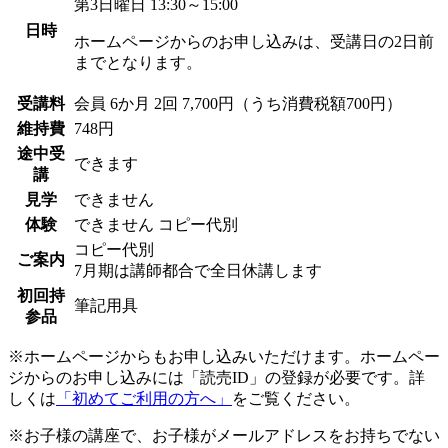
第3日曜日 13:30～15:00
日時
ホームページからのお申し込みは、受講日の2日前
までとなります。
受講料
会員
6か月 2回 7,700円（うち消費税額700円）
維持費
748円
途中受
できます
講
見学
できません
体験
できません
コピー代別
コピー代別
ご案内
7月期は講師都合で全日休講します
初回持
筆記用具
参品
※ホームページからもお申し込みいただけます。ホームペー
ジからのお申し込みには「読売ID」の登録が必要です。詳
しくは
「初めてご利用の方へ」
をご覧ください。
※お子様の講座で、お子様がメールアドレスをお持ちでない