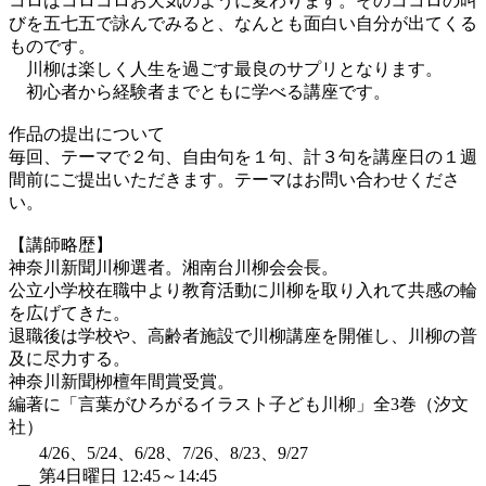
コロはコロコロお天気のように変わります。そのココロの叫
びを五七五で詠んでみると、なんとも面白い自分が出てくる
ものです。
川柳は楽しく人生を過ごす最良のサプリとなります。
初心者から経験者までともに学べる講座です。
作品の提出について
毎回、テーマで２句、自由句を１句、計３句を講座日の１週
間前にご提出いただきます。テーマはお問い合わせくださ
い。
【講師略歴】
神奈川新聞川柳選者。湘南台川柳会会長。
公立小学校在職中より教育活動に川柳を取り入れて共感の輪
を広げてきた。
退職後は学校や、高齢者施設で川柳講座を開催し、川柳の普
及に尽力する。
神奈川新聞栁檀年間賞受賞。
編著に「言葉がひろがるイラスト子ども川柳」全3巻（汐文
社）
4/26、5/24、6/28、7/26、8/23、9/27
第4日曜日 12:45～14:45