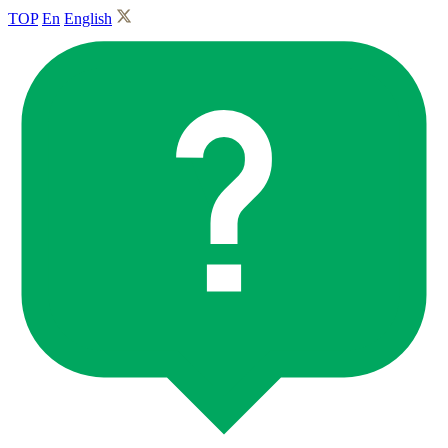
TOP
En
English