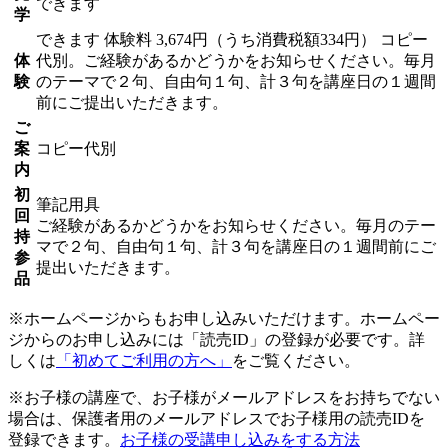
できます
学
できます
体験料
3,674円（うち消費税額334円）
コピー
体
代別。ご経験があるかどうかをお知らせください。毎月
験
のテーマで２句、自由句１句、計３句を講座日の１週間
前にご提出いただきます。
ご
案
コピー代別
内
初
筆記用具
回
ご経験があるかどうかをお知らせください。毎月のテー
持
マで２句、自由句１句、計３句を講座日の１週間前にご
参
提出いただきます。
品
※ホームページからもお申し込みいただけます。ホームペー
ジからのお申し込みには「読売ID」の登録が必要です。詳
しくは
「初めてご利用の方へ」
をご覧ください。
※お子様の講座で、お子様がメールアドレスをお持ちでない
場合は、保護者用のメールアドレスでお子様用の読売IDを
登録できます。
お子様の受講申し込みをする方法