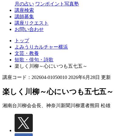
月の占い
ワンポイント写真塾
講座検索
講師募集
講座リクエスト
お問い合わせ
トップ
よみうりカルチャー横浜
文芸・教養
短歌・俳句・詩歌
楽しく川柳～心にいつも五七五～
講座コード：202604-01050010 2026年6月28日 更新
楽しく川柳～心にいつも五七五～
湘南台川柳会会長、神奈川新聞川柳選者
熊田 松雄