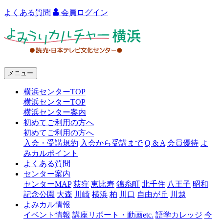
よくある質問
会員ログイン
よ
み
う
メニュー
り
横浜センターTOP
カ
横浜センターTOP
ル
横浜センター案内
初めてご利用の方へ
チ
初めてご利用の方へ
ャ
入会・受講規約
入会から受講まで
Q & A
会員優待
よ
みカルポイント
ー
よくある質問
センター案内
横
センターMAP
荻窪
恵比寿
錦糸町
北千住
八王子
昭和
浜
記念公園
大森
川崎
横浜
柏
川口
自由が丘
川越
よみカル情報
イベント情報
講座リポート・動画etc.
語学カレッジ
今