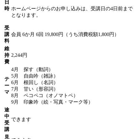
日
時
ホームページからのお申し込みは、受講日の4日前まで
となります。
受
講
会員
6か月 6回 19,800円（うち消費税額1,800円）
料
維
持
2,244円
費
4月 探す（動詞）
5月 自由吟（雑詠）
テ
6月 根回し（名詞）
ー
7月 甘い（形容詞）
マ
8月 ペコペコ（オノマトペ）
9月 印象吟（絵・写真・マーク等）
途
中
できます
受
講
見