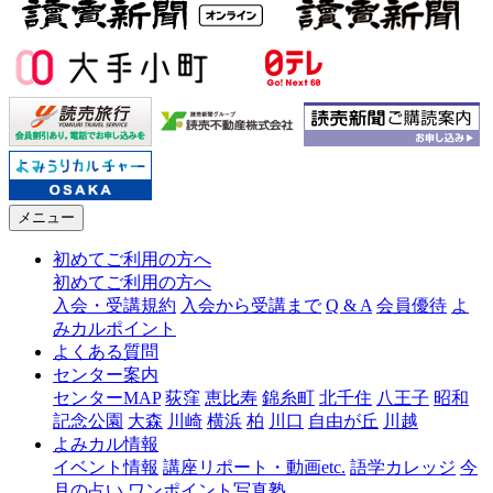
メニュー
初めてご利用の方へ
初めてご利用の方へ
入会・受講規約
入会から受講まで
Q & A
会員優待
よ
みカルポイント
よくある質問
センター案内
センターMAP
荻窪
恵比寿
錦糸町
北千住
八王子
昭和
記念公園
大森
川崎
横浜
柏
川口
自由が丘
川越
よみカル情報
イベント情報
講座リポート・動画etc.
語学カレッジ
今
月の占い
ワンポイント写真塾