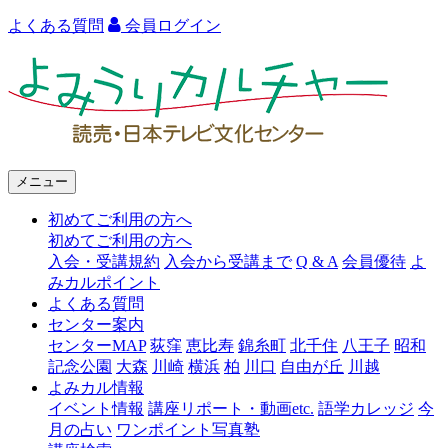
よくある質問
会員ログイン
よ
み
う
り
メニュー
カ
初めてご利用の方へ
ル
初めてご利用の方へ
チ
入会・受講規約
入会から受講まで
Q & A
会員優待
よ
みカルポイント
ャ
よくある質問
ー
センター案内
センターMAP
荻窪
恵比寿
錦糸町
北千住
八王子
昭和
記念公園
大森
川崎
横浜
柏
川口
自由が丘
川越
よみカル情報
イベント情報
講座リポート・動画etc.
語学カレッジ
今
月の占い
ワンポイント写真塾