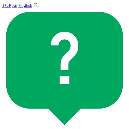
TOP
En
English