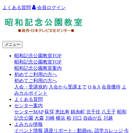
よくある質問
会員ログイン
よ
み
う
メニュー
り
昭和記念公園教室TOP
カ
昭和記念公園教室TOP
ル
昭和記念公園教室案内
初めてご利用の方へ
チ
初めてご利用の方へ
ャ
入会・受講規約
入会から受講まで
Q & A
会員優待
よ
みカルポイント
ー
よくある質問
センター案内
昭
センターMAP
荻窪
恵比寿
錦糸町
北千住
八王子
昭和
和
記念公園
大森
川崎
横浜
柏
川口
自由が丘
川越
よみカル情報
記
イベント情報
講座リポート・動画etc.
語学カレッジ
今