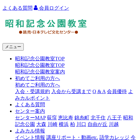
よくある質問
会員ログイン
よ
み
う
メニュー
り
昭和記念公園教室TOP
カ
昭和記念公園教室TOP
ル
昭和記念公園教室案内
初めてご利用の方へ
チ
初めてご利用の方へ
ャ
入会・受講規約
入会から受講まで
Q & A
会員優待
よ
みカルポイント
ー
よくある質問
センター案内
昭
センターMAP
荻窪
恵比寿
錦糸町
北千住
八王子
昭和
和
記念公園
大森
川崎
横浜
柏
川口
自由が丘
川越
よみカル情報
記
イベント情報
講座リポート・動画etc.
語学カレッジ
今