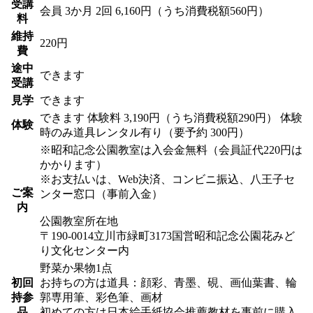
受講
会員
3か月 2回 6,160円（うち消費税額560円）
料
維持
220円
費
途中
できます
受講
見学
できます
できます
体験料
3,190円（うち消費税額290円）
体験
体験
時のみ道具レンタル有り（要予約 300円）
※昭和記念公園教室は入会金無料（会員証代220円は
かかります）
※お支払いは、Web決済、コンビニ振込、八王子セ
ご案
ンター窓口（事前入金）
内
公園教室所在地
〒190-0014立川市緑町3173国営昭和記念公園花みど
り文化センター内
野菜か果物1点
初回
お持ちの方は道具：顔彩、青墨、硯、画仙葉書、輪
持参
郭専用筆、彩色筆、画材
品
初めての方は日本絵手紙協会推薦教材を事前に購入