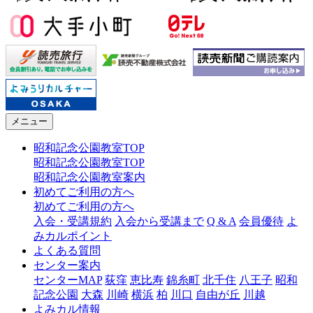
メニュー
昭和記念公園教室TOP
昭和記念公園教室TOP
昭和記念公園教室案内
初めてご利用の方へ
初めてご利用の方へ
入会・受講規約
入会から受講まで
Q & A
会員優待
よ
みカルポイント
よくある質問
センター案内
センターMAP
荻窪
恵比寿
錦糸町
北千住
八王子
昭和
記念公園
大森
川崎
横浜
柏
川口
自由が丘
川越
よみカル情報