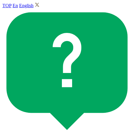
TOP
En
English