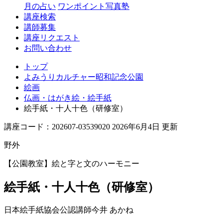
念
月の占い
ワンポイント写真塾
講座検索
公
講師募集
園
講座リクエスト
お問い合わせ
トップ
よみうりカルチャー昭和記念公園
絵画
仏画・はがき絵・絵手紙
絵手紙・十人十色（研修室）
講座コード：202607-03539020 2026年6月4日 更新
野外
【公園教室】絵と字と文のハーモニー
絵手紙・十人十色（研修室）
日本絵手紙協会公認講師
今井 あかね