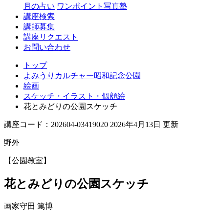
念
月の占い
ワンポイント写真塾
講座検索
公
講師募集
園
講座リクエスト
お問い合わせ
トップ
よみうりカルチャー昭和記念公園
絵画
スケッチ・イラスト・似顔絵
花とみどりの公園スケッチ
講座コード：202604-03419020 2026年4月13日 更新
野外
【公園教室】
花とみどりの公園スケッチ
画家
守田 篤博