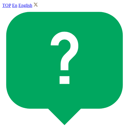
TOP
En
English