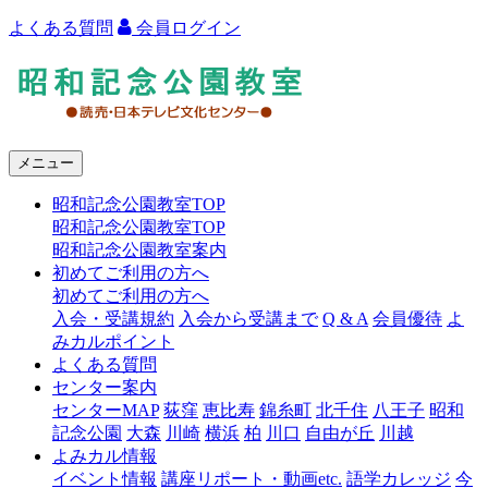
よくある質問
会員ログイン
よ
み
う
メニュー
り
昭和記念公園教室TOP
カ
昭和記念公園教室TOP
ル
昭和記念公園教室案内
初めてご利用の方へ
チ
初めてご利用の方へ
ャ
入会・受講規約
入会から受講まで
Q & A
会員優待
よ
みカルポイント
ー
よくある質問
センター案内
昭
センターMAP
荻窪
恵比寿
錦糸町
北千住
八王子
昭和
和
記念公園
大森
川崎
横浜
柏
川口
自由が丘
川越
よみカル情報
記
イベント情報
講座リポート・動画etc.
語学カレッジ
今