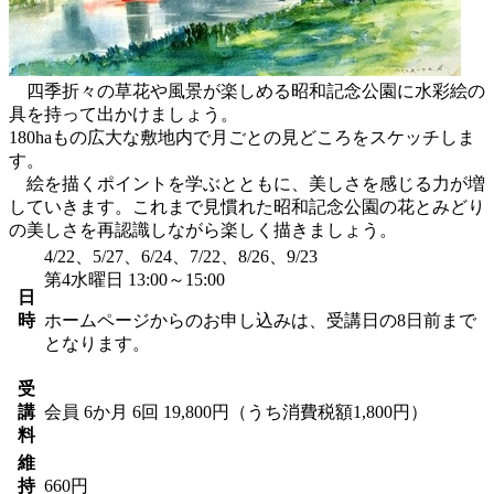
四季折々の草花や風景が楽しめる昭和記念公園に水彩絵の
具を持って出かけましょう。
180haもの広大な敷地内で月ごとの見どころをスケッチしま
す。
絵を描くポイントを学ぶとともに、美しさを感じる力が増
していきます。これまで見慣れた昭和記念公園の花とみどり
の美しさを再認識しながら楽しく描きましょう。
4/22、5/27、6/24、7/22、8/26、9/23
第4水曜日 13:00～15:00
日
時
ホームページからのお申し込みは、受講日の8日前まで
となります。
受
講
会員
6か月 6回 19,800円（うち消費税額1,800円）
料
維
持
660円