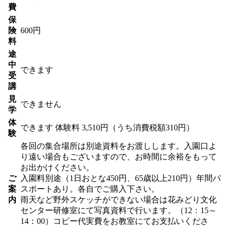
費
保
険
600円
料
途
中
できます
受
講
見
できません
学
体
できます
体験料
3,510円（うち消費税額310円）
験
各回の集合場所は別途資料をお渡しします。入園口よ
り遠い場合もございますので、お時間に余裕をもって
お出かけください。
ご
入園料別途（1日おとな450円、65歳以上210円）年間パ
案
スポートあり。各自でご購入下さい。
内
雨天など野外スケッチができない場合は花みどり文化
センター研修室にて写真資料で行います。（12：15～
14：00）コピー代実費をお教室にてお支払いくださ