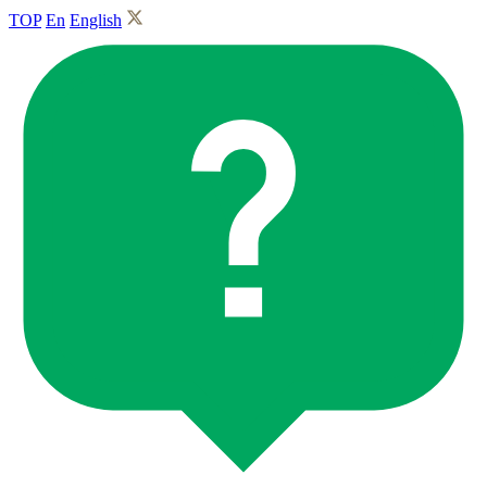
TOP
En
English