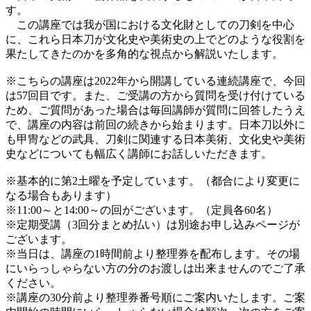
す。
この講座では我が国における文化財としての刀剣を中心
に、これら日本刀が文化史や美術史の上でどのような役割を
果たしてきたのかを多角的な視点から解説いたします。
※こちらの講座は2022年から開講している連続講座で、今回
は57回目です。また、ご受講の方から質問を受け付けている
ため、ご質問があった場合は毎回講師が質問に回答したうえ
で、講座の内容は前回の続きから始まります。日本刀以外に
も甲冑などの武具、刀剣に関連する日本美術、文化史や美術
史などについても幅広く講師にお話しいただきます。
※基本的に第2土曜を予定しています。（都合により変更に
なる場合もあります）
※11:00～と14:00～の回がございます。（定員各60名）
※定期受講（3回分まとめ払い）は別途お申し込みページが
ございます。
※当日は、講座の1時間前より整理券を配布します。その場
にいらっしゃらない方の分のお渡しは出来ませんのでご了承
ください。
※講座の30分前より整理券番号順にご案内いたします。ご案