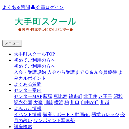
よくある質問
会員ログイン
よ
み
う
メニュー
り
大手町スクールTOP
カ
初めてご利用の方へ
ル
初めてご利用の方へ
入会・受講規約
入会から受講まで
Q & A
会員優待
よ
チ
みカルポイント
ャ
よくある質問
センター案内
ー
センターMAP
荻窪
恵比寿
錦糸町
北千住
八王子
昭和
記念公園
大森
川崎
横浜
柏
川口
自由が丘
川越
大
よみカル情報
手
イベント情報
講座リポート・動画etc.
語学カレッジ
今
月の占い
ワンポイント写真塾
町
講座検索