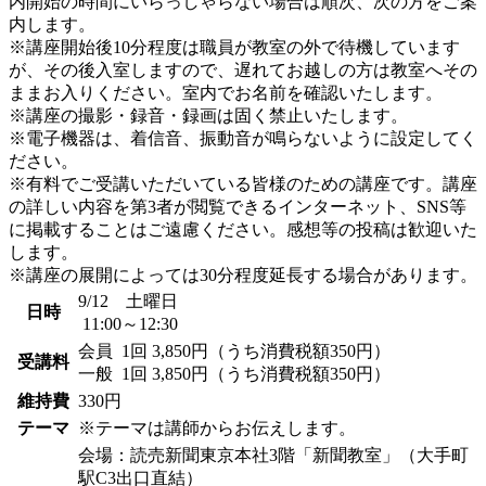
内開始の時間にいらっしゃらない場合は順次、次の方をご案
内します。
※講座開始後10分程度は職員が教室の外で待機しています
が、その後入室しますので、遅れてお越しの方は教室へその
ままお入りください。室内でお名前を確認いたします。
※講座の撮影・録音・録画は固く禁止いたします。
※電子機器は、着信音、振動音が鳴らないように設定してく
ださい。
※有料でご受講いただいている皆様のための講座です。講座
の詳しい内容を第3者が閲覧できるインターネット、SNS等
に掲載することはご遠慮ください。感想等の投稿は歓迎いた
します。
※講座の展開によっては30分程度延長する場合があります。
9/12 土曜日
日時
11:00～12:30
会員
1回 3,850円（うち消費税額350円）
受講料
一般
1回 3,850円（うち消費税額350円）
維持費
330円
テーマ
※テーマは講師からお伝えします。
会場：読売新聞東京本社3階「新聞教室」（大手町
駅C3出口直結）