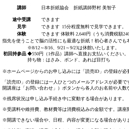
講師
日本折紙協会 折紙講師
野村 美智子
途中受講
できます
見学
できます
15分程度無料で見学できます
体験
できます
体験料
2,640円（うち消費税額2
指先を使うことで脳の活性にも最適な折紙！初心者さんでも
※8/12～8/16、9/21～9/23は休館いたします。
初回持参品
◆550円（1作品）講師へ直接お支払いください。
持ち物：はさみ、ボンド、あれば目打ち
※ホームページからのお申し込みには「読売ID」の登録が必
「読売ID」の登録には一人ひとつのメールアドレスが必要
開講座は「お問い合わせ」）ボタンから各人のお名前や人数
※残席状況は申し込み手続き中に変動する場合があります。
※受講料や維持費、教材費等は消費税込みの金額です。講座
※開講できない場合や、日程、内容が変更になる場合があり