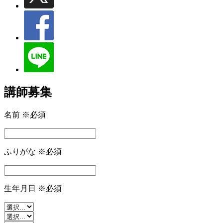
講師募集
名前
※必須
ふりがな
※必須
生年月日
※必須