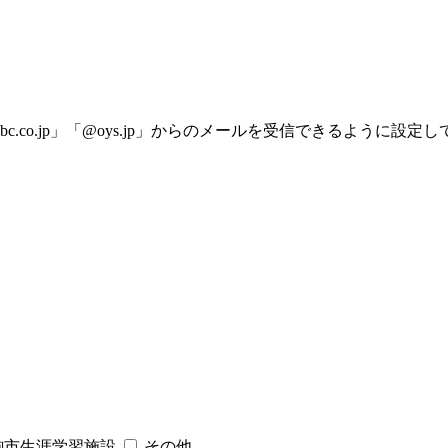
bc.co.jp」「@oys.jp」からのメールを受信できるように設定
駒市生涯学習施設
その他