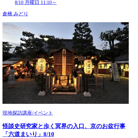
8/10 月曜日 11:10～
倉橋 みどり
現地探訪講座/イベント
怪談史研究家と歩く冥界の入口、京のお盆行事
「六道まいり」8/10