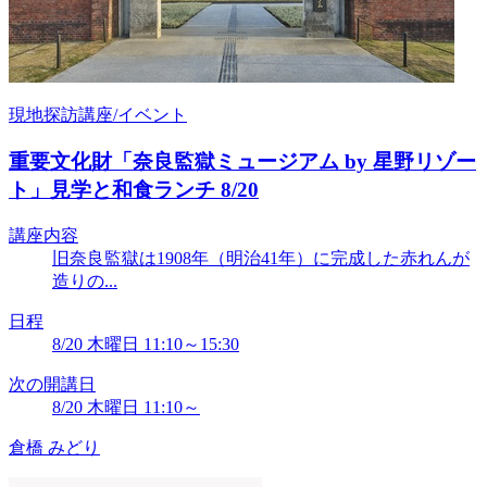
現地探訪講座/イベント
重要文化財「奈良監獄ミュージアム by 星野リゾー
ト」見学と和食ランチ 8/20
講座内容
旧奈良監獄は1908年（明治41年）に完成した赤れんが
造りの...
日程
8/20 木曜日 11:10～15:30
次の開講日
8/20 木曜日 11:10～
倉橋 みどり