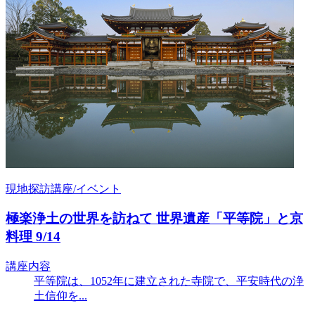
現地探訪講座/イベント
極楽浄土の世界を訪ねて 世界遺産「平等院」と京
料理 9/14
講座内容
平等院は、1052年に建立された寺院で、平安時代の浄
土信仰を...