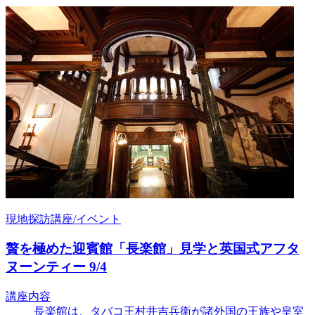
現地探訪講座/イベント
贅を極めた迎賓館「長楽館」見学と英国式アフタ
ヌーンティー 9/4
講座内容
長楽館は、タバコ王村井吉兵衛が諸外国の王族や皇室