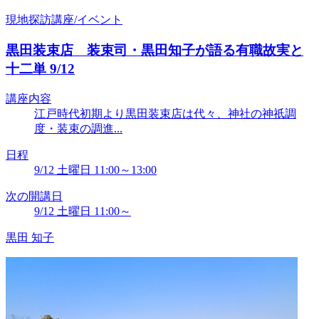
現地探訪講座/イベント
黒田装束店 装束司・黒田知子が語る有職故実と
十二単 9/12
講座内容
江戸時代初期より黒田装束店は代々、神社の神祇調
度・装束の調進...
日程
9/12 土曜日 11:00～13:00
次の開講日
9/12 土曜日 11:00～
黒田 知子