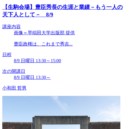
【生駒会場】豊臣秀長の生涯と業績－もう一人の
天下人として－ 8/9
講座内容
画像＝早稲田大学出版部 提供
豊臣政権は、これまで秀吉...
日程
8/9 日曜日 13:30～15:00
次の開講日
8/9 日曜日 13:30～
小和田 哲男