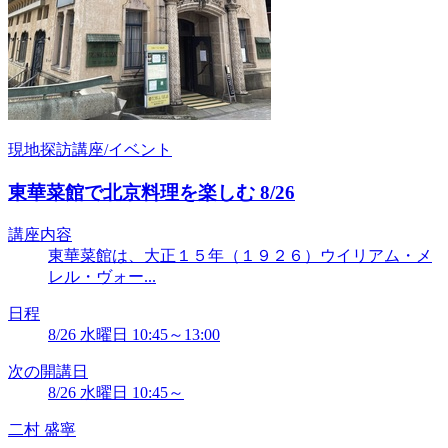
現地探訪講座/イベント
東華菜館で北京料理を楽しむ 8/26
講座内容
東華菜館は、大正１５年（１９２６）ウイリアム・メ
レル・ヴォー...
日程
8/26 水曜日 10:45～13:00
次の開講日
8/26 水曜日 10:45～
二村 盛寧