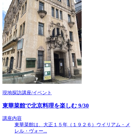
現地探訪講座/イベント
東華菜館で北京料理を楽しむ 9/30
講座内容
東華菜館は、大正１５年（１９２６）ウイリアム・メ
レル・ヴォー...