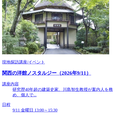
現地探訪講座/イベント
関西の洋館ノスタルジー（2026年9/11）
講座内容
研究歴40年超の建築史家、川島智生教授が案内人を務
め、個人で...
日程
9/11 金曜日 13:00～15:30