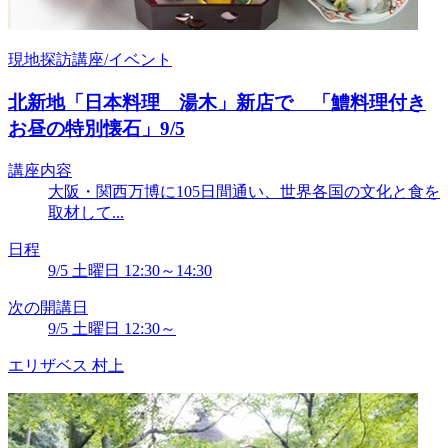
現地探訪講座/イベント
北新地「日本料理 湯木」新店で 「鱧料理付き
お昼の特別懐石」9/5
講座内容
大阪・関西万博に105日間通い、世界各国の文化と食を
取材して...
日程
9/5 土曜日 12:30～14:30
次の開講日
9/5 土曜日 12:30～
エリザベス 村上