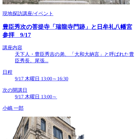
現地探訪講座/イベント
豊臣秀次の菩提寺「瑞龍寺門跡」と日牟礼八幡宮
参拝 9/17
講座内容
天下人・豊臣秀吉の弟、「大和大納言」と呼ばれた豊
臣秀長。尾張...
日程
9/17 木曜日 13:00～16:30
次の開講日
9/17 木曜日 13:00～
小嶋 一郎