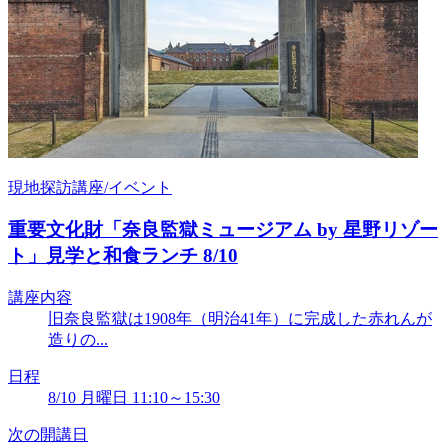
現地探訪講座/イベント
重要文化財「奈良監獄ミュージアム by 星野リゾー
ト」見学と和食ランチ 8/10
講座内容
旧奈良監獄は1908年（明治41年）に完成した赤れんが
造りの...
日程
8/10 月曜日 11:10～15:30
次の開講日