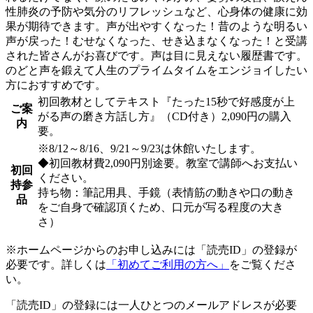
性肺炎の予防や気分のリフレッシュなど、心身体の健康に効
果が期待できます。声が出やすくなった！昔のような明るい
声が戻った！むせなくなった、せき込まなくなった！と受講
された皆さんがお喜びです。声は目に見えない履歴書です。
のどと声を鍛えて人生のプライムタイムをエンジョイしたい
方におすすめです。
初回教材としてテキスト『たった15秒で好感度が上
ご案
がる声の磨き方話し方』（CD付き）2,090円の購入
内
要。
※8/12～8/16、9/21～9/23は休館いたします。
◆初回教材費2,090円別途要。教室で講師へお支払い
初回
ください。
持参
持ち物：筆記用具、手鏡（表情筋の動きや口の動き
品
をご自身で確認頂くため、口元が写る程度の大き
さ）
※ホームページからのお申し込みには「読売ID」の登録が
必要です。詳しくは
「初めてご利用の方へ」
をご覧くださ
い。
「読売ID」の登録には一人ひとつのメールアドレスが必要