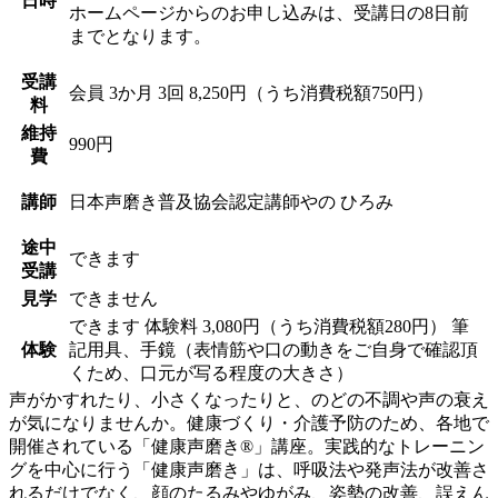
日時
ホームページからのお申し込みは、受講日の8日前
までとなります。
受講
会員
3か月 3回 8,250円（うち消費税額750円）
料
維持
990円
費
講師
日本声磨き普及協会認定講師
やの ひろみ
途中
できます
受講
見学
できません
できます
体験料
3,080円（うち消費税額280円）
筆
体験
記用具、手鏡（表情筋や口の動きをご自身で確認頂
くため、口元が写る程度の大きさ）
声がかすれたり、小さくなったりと、のどの不調や声の衰え
が気になりませんか。健康づくり・介護予防のため、各地で
開催されている「健康声磨き®」講座。実践的なトレーニン
グを中心に行う「健康声磨き」は、呼吸法や発声法が改善さ
れるだけでなく、顔のたるみやゆがみ、姿勢の改善、誤えん