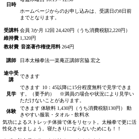
日時
ホームページからのお申し込みは、受講日の8日前
までとなります。
受講料
会員
3か月 12回 24,420円（うち消費税額2,220円）
維持費
1,320円
教材費
音楽著作権使用料
264円
講師
日本太極拳法一楽庵正講師
宮脇 宏之
途中受
できます
講
できます
10：45以降に15分程度無料で見学できま
見学
す。（要予約） ※満員の場合や状況により見学い
ただけないことがあります。
できます
体験料
1,430円（うち消費税額130円）
動
体験
きやすい服装・タオル・飲料水
気功によるストレッチ体操で体をリセット。太極拳で更に活
性化させましょう。寝たきりにならないためにも！！