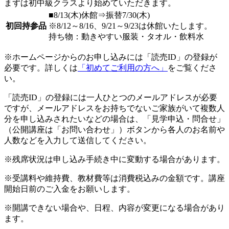
まずは初中級クラスより始めていただきます。
■8/13(木)休館⇒振替7/30(木)
初回持参品
※8/12～8/16、9/21～9/23は休館いたします。
持ち物：動きやすい服装・タオル・飲料水
※ホームページからのお申し込みには「読売ID」の登録が
必要です。詳しくは
「初めてご利用の方へ」
をご覧くださ
い。
「読売ID」の登録には一人ひとつのメールアドレスが必要
ですが、メールアドレスをお持ちでないご家族がいて複数人
分を申し込みされたいなどの場合は、「見学申込・問合せ」
（公開講座は「お問い合わせ」）ボタンから各人のお名前や
人数などを入力して送信してください。
※残席状況は申し込み手続き中に変動する場合があります。
※受講料や維持費、教材費等は消費税込みの金額です。講座
開始日前のご入金をお願いします。
※開講できない場合や、日程、内容が変更になる場合があり
ます。