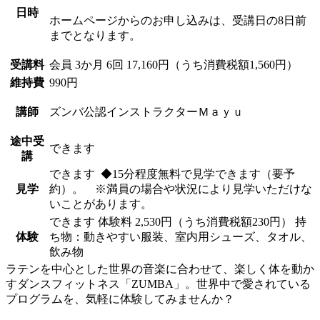
日時
ホームページからのお申し込みは、受講日の8日前
までとなります。
受講料
会員
3か月 6回 17,160円（うち消費税額1,560円）
維持費
990円
講師
ズンバ公認インストラクター
Ｍａｙｕ
途中受
できます
講
できます
◆15分程度無料で見学できます（要予
見学
約）。 ※満員の場合や状況により見学いただけな
いことがあります。
できます
体験料
2,530円（うち消費税額230円）
持
体験
ち物：動きやすい服装、室内用シューズ、タオル、
飲み物
ラテンを中心とした世界の音楽に合わせて、楽しく体を動か
すダンスフィットネス「ZUMBA」。世界中で愛されている
プログラムを、気軽に体験してみませんか？