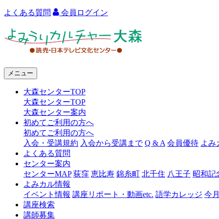
よくある質問
会員ログイン
よ
み
う
メニュー
り
大森センターTOP
カ
大森センターTOP
ル
大森センター案内
初めてご利用の方へ
チ
初めてご利用の方へ
ャ
入会・受講規約
入会から受講まで
Q & A
会員優待
よみ
よくある質問
ー
センター案内
センターMAP
荻窪
恵比寿
錦糸町
北千住
八王子
昭和記
大
よみカル情報
森
イベント情報
講座リポート・動画etc.
語学カレッジ
今
講座検索
講師募集