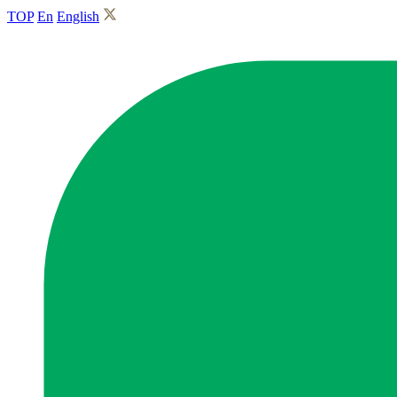
TOP
En
English