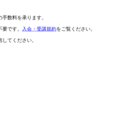
の手数料を承ります。
不要です。
入会・受講規約
をご覧ください。
信してください。