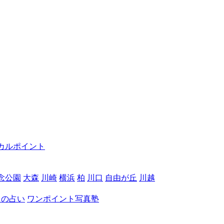
カルポイント
念公園
大森
川崎
横浜
柏
川口
自由が丘
川越
月の占い
ワンポイント写真塾