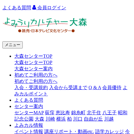
よくある質問
会員ログイン
よ
み
う
メニュー
り
大森センターTOP
カ
大森センターTOP
ル
大森センター案内
初めてご利用の方へ
チ
初めてご利用の方へ
ャ
入会・受講規約
入会から受講まで
Q & A
会員優待
よ
みカルポイント
ー
よくある質問
センター案内
大
センターMAP
荻窪
恵比寿
錦糸町
北千住
八王子
昭和
森
記念公園
大森
川崎
横浜
柏
川口
自由が丘
川越
よみカル情報
イベント情報
講座リポート・動画etc.
語学カレッジ
今