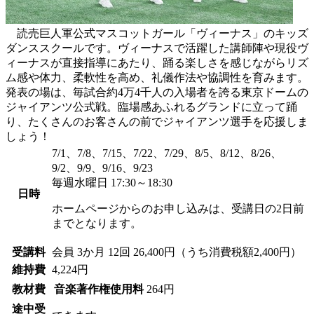
読売巨人軍公式マスコットガール「ヴィーナス」のキッズ
ダンススクールです。ヴィーナスで活躍した講師陣や現役ヴ
ィーナスが直接指導にあたり、踊る楽しさを感じながらリズ
ム感や体力、柔軟性を高め、礼儀作法や協調性を育みます。
発表の場は、毎試合約4万4千人の入場者を誇る東京ドームの
ジャイアンツ公式戦。臨場感あふれるグランドに立って踊
り、たくさんのお客さんの前でジャイアンツ選手を応援しま
しょう！
7/1、7/8、7/15、7/22、7/29、8/5、8/12、8/26、
9/2、9/9、9/16、9/23
毎週水曜日 17:30～18:30
日時
ホームページからのお申し込みは、受講日の2日前
までとなります。
受講料
会員
3か月 12回 26,400円（うち消費税額2,400円）
維持費
4,224円
教材費
音楽著作権使用料
264円
途中受