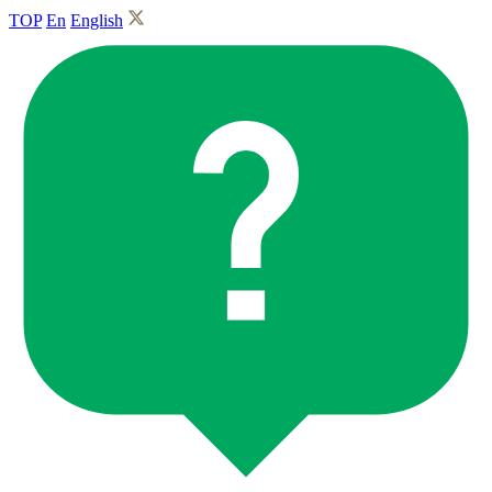
TOP
En
English