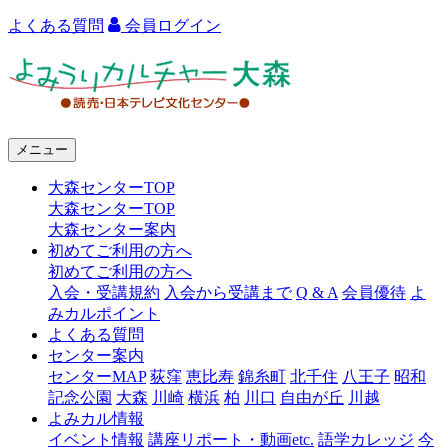
よくある質問
会員ログイン
よ
み
う
メニュー
り
大森センターTOP
カ
大森センターTOP
ル
大森センター案内
初めてご利用の方へ
チ
初めてご利用の方へ
ャ
入会・受講規約
入会から受講まで
Q & A
会員優待
よ
みカルポイント
ー
よくある質問
センター案内
大
センターMAP
荻窪
恵比寿
錦糸町
北千住
八王子
昭和
森
記念公園
大森
川崎
横浜
柏
川口
自由が丘
川越
よみカル情報
イベント情報
講座リポート・動画etc.
語学カレッジ
今