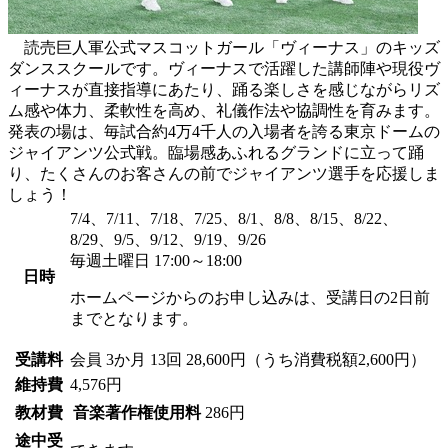
読売巨人軍公式マスコットガール「ヴィーナス」のキッズ
ダンススクールです。ヴィーナスで活躍した講師陣や現役ヴ
ィーナスが直接指導にあたり、踊る楽しさを感じながらリズ
ム感や体力、柔軟性を高め、礼儀作法や協調性を育みます。
発表の場は、毎試合約4万4千人の入場者を誇る東京ドームの
ジャイアンツ公式戦。臨場感あふれるグランドに立って踊
り、たくさんのお客さんの前でジャイアンツ選手を応援しま
しょう！
7/4、7/11、7/18、7/25、8/1、8/8、8/15、8/22、
8/29、9/5、9/12、9/19、9/26
毎週土曜日 17:00～18:00
日時
ホームページからのお申し込みは、受講日の2日前
までとなります。
受講料
会員
3か月 13回 28,600円（うち消費税額2,600円）
維持費
4,576円
教材費
音楽著作権使用料
286円
途中受