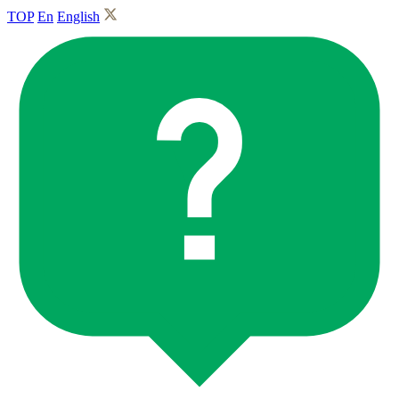
TOP
En
English