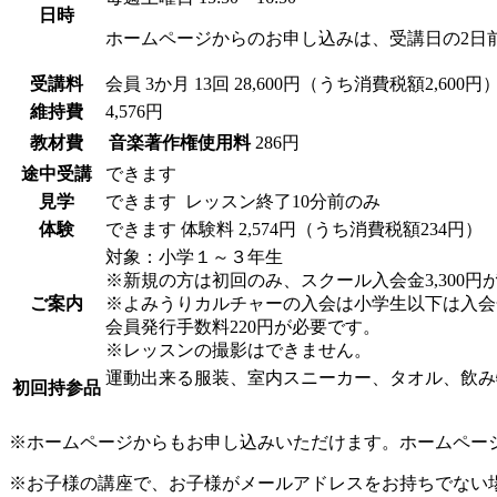
日時
ホームページからのお申し込みは、受講日の2日
受講料
会員
3か月 13回 28,600円（うち消費税額2,600円
維持費
4,576円
教材費
音楽著作権使用料
286円
途中受講
できます
見学
できます
レッスン終了10分前のみ
体験
できます
体験料
2,574円（うち消費税額234円）
対象：小学１～３年生
※新規の方は初回のみ、スクール入会金3,300円
ご案内
※よみうりカルチャーの入会は小学生以下は入会
会員発行手数料220円が必要です。
※レッスンの撮影はできません。
運動出来る服装、室内スニーカー、タオル、飲み
初回持参品
※ホームページからもお申し込みいただけます。ホームペー
※お子様の講座で、お子様がメールアドレスをお持ちでない