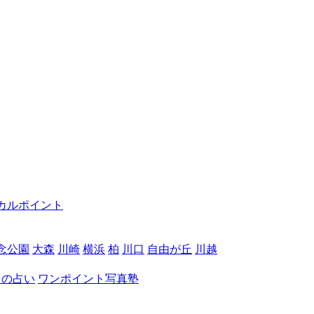
カルポイント
念公園
大森
川崎
横浜
柏
川口
自由が丘
川越
月の占い
ワンポイント写真塾