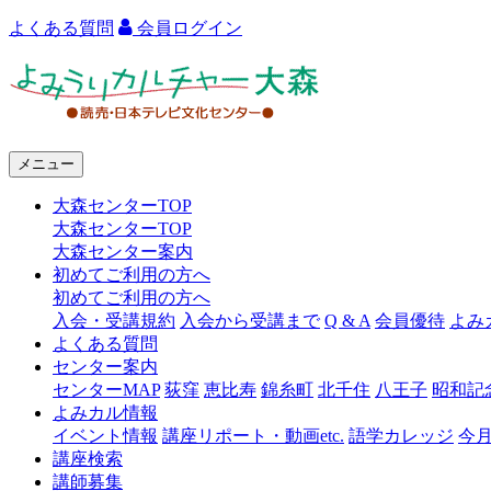
よくある質問
会員ログイン
よ
み
う
メニュー
り
大森センターTOP
カ
大森センターTOP
ル
大森センター案内
初めてご利用の方へ
チ
初めてご利用の方へ
ャ
入会・受講規約
入会から受講まで
Q & A
会員優待
よみ
よくある質問
ー
センター案内
センターMAP
荻窪
恵比寿
錦糸町
北千住
八王子
昭和記
大
よみカル情報
森
イベント情報
講座リポート・動画etc.
語学カレッジ
今
講座検索
講師募集