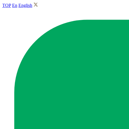
TOP
En
English