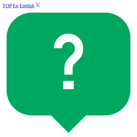
TOP
En
English