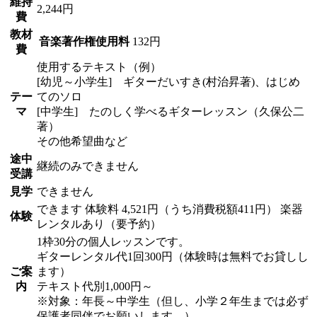
維持
2,244円
費
教材
音楽著作権使用料
132円
費
使用するテキスト（例）
[幼児～小学生] ギターだいすき(村治昇著)、はじめ
テー
てのソロ
マ
[中学生] たのしく学べるギターレッスン（久保公二
著）
その他希望曲など
途中
継続のみできません
受講
見学
できません
できます
体験料
4,521円（うち消費税額411円）
楽器
体験
レンタルあり（要予約）
1枠30分の個人レッスンです。
ギターレンタル代1回300円（体験時は無料でお貸しし
ご案
ます）
内
テキスト代別1,000円～
※対象：年長～中学生（但し、小学２年生までは必ず
保護者同伴でお願いします。）