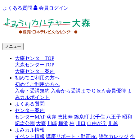
よくある質問
会員ログイン
よ
み
う
メニュー
り
大森センターTOP
カ
大森センターTOP
ル
大森センター案内
初めてご利用の方へ
チ
初めてご利用の方へ
ャ
入会・受講規約
入会から受講まで
Q & A
会員優待
よ
みカルポイント
ー
よくある質問
センター案内
大
センターMAP
荻窪
恵比寿
錦糸町
北千住
八王子
昭和
森
記念公園
大森
川崎
横浜
柏
川口
自由が丘
川越
よみカル情報
イベント情報
講座リポート・動画etc.
語学カレッジ
今