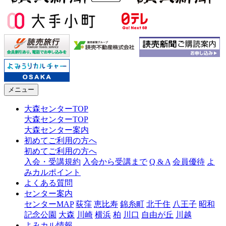
メニュー
大森センターTOP
大森センターTOP
大森センター案内
初めてご利用の方へ
初めてご利用の方へ
入会・受講規約
入会から受講まで
Q & A
会員優待
よ
みカルポイント
よくある質問
センター案内
センターMAP
荻窪
恵比寿
錦糸町
北千住
八王子
昭和
記念公園
大森
川崎
横浜
柏
川口
自由が丘
川越
よみカル情報