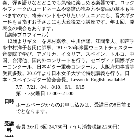
奏、弾き語りなどどこでも気軽に楽しめる楽器です。ロック
やフォークのコードネームや楽譜の読み方や楽曲の基本も学
べますので、将来バンドをやりたいジュニアにも、音大ギタ
ー科を目指すお子さまにも大変役立つ講座です。年１回、発
表会の機会もあります。
【講師プロフィール】
12歳よりギターを月村嘉孝、中川信隆、江間常夫、和声学
を中村洋子各氏に師事。‘81～‘85年米国ウェストチェスター
音楽院で学び、アメリカ、イタリア、スペイン、トルコ、中
国、台湾他、国内外コンサートを行う。セゴヴィア国際ギタ
ーコンクール、日本ギター重奏コンクール、大阪府知事賞等
受賞多数。2016年より日本女子大学で特別講義を行う。日
本・スペインギター協会会長。Lesson in English available!
7/7、7/21、8/4、8/18、9/1、9/15
第1・3火曜日 17:00～21:00
日時
ホームページからのお申し込みは、受講日の8日前ま
でとなります。
受講
会員
3か月 6回 24,750円（うち消費税額2,250円）
料