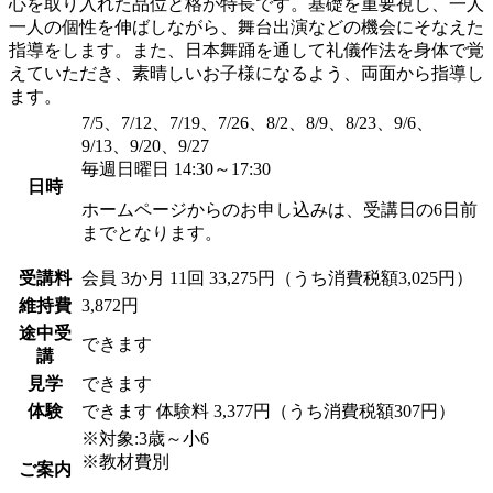
心を取り入れた品位と格が特長です。基礎を重要視し、一人
一人の個性を伸ばしながら、舞台出演などの機会にそなえた
指導をします。また、日本舞踊を通して礼儀作法を身体で覚
えていただき、素晴しいお子様になるよう、両面から指導し
ます。
7/5、7/12、7/19、7/26、8/2、8/9、8/23、9/6、
9/13、9/20、9/27
毎週日曜日 14:30～17:30
日時
ホームページからのお申し込みは、受講日の6日前
までとなります。
受講料
会員
3か月 11回 33,275円（うち消費税額3,025円）
維持費
3,872円
途中受
できます
講
見学
できます
体験
できます
体験料
3,377円（うち消費税額307円）
※対象:3歳～小6
※教材費別
ご案内