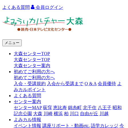
よくある質問
会員ログイン
よ
み
う
メニュー
り
大森センターTOP
カ
大森センターTOP
ル
大森センター案内
初めてご利用の方へ
チ
初めてご利用の方へ
ャ
入会・受講規約
入会から受講まで
Q & A
会員優待
よ
みカルポイント
ー
よくある質問
センター案内
大
センターMAP
荻窪
恵比寿
錦糸町
北千住
八王子
昭和
森
記念公園
大森
川崎
横浜
柏
川口
自由が丘
川越
よみカル情報
イベント情報
講座リポート・動画etc.
語学カレッジ
今