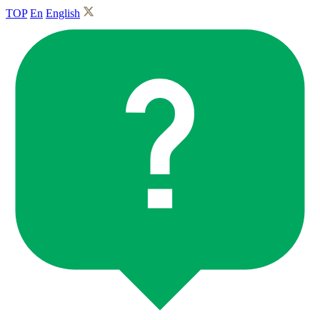
TOP
En
English