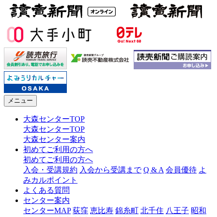
メニュー
大森センターTOP
大森センターTOP
大森センター案内
初めてご利用の方へ
初めてご利用の方へ
入会・受講規約
入会から受講まで
Q & A
会員優待
よ
みカルポイント
よくある質問
センター案内
センターMAP
荻窪
恵比寿
錦糸町
北千住
八王子
昭和