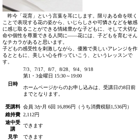
昨今「花育」という言葉を耳にします。限りある命を咲く
ことで表現する花の姿から、いじらしさや可憐さなどを敏感
に感じ取ることができる情緒豊かな子どもに、そして大切な
命や個性を尊重できる人間に――花には、子どもを育むそん
なチカラがあると思います。
子どもの感受性を刺激しながら、優雅で美しいアレンジを作
るとともに、美しい心を作っていこう、というレッスンで
す。
7/3、7/17、8/7、8/28、9/4、9/18
第1・3金曜日 15:30～19:00
日時
ホームページからのお申し込みは、受講日の8日前
までとなります。
受講料
会員
3か月 6回 16,896円（うち消費税額1,536円）
維持費
2,112円
途中受
できます
講
見学
できます