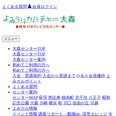
よくある質問
会員ログイン
よ
み
う
メニュー
り
大森センターTOP
カ
大森センターTOP
ル
大森センター案内
初めてご利用の方へ
チ
初めてご利用の方へ
ャ
入会・受講規約
入会から受講まで
Q & A
会員優待
よ
みカルポイント
ー
よくある質問
センター案内
大
センターMAP
荻窪
恵比寿
錦糸町
北千住
八王子
昭和
森
記念公園
大森
川崎
横浜
柏
川口
自由が丘
川越
よみカル情報
イベント情報
講座リポート・動画etc.
語学カレッジ
今