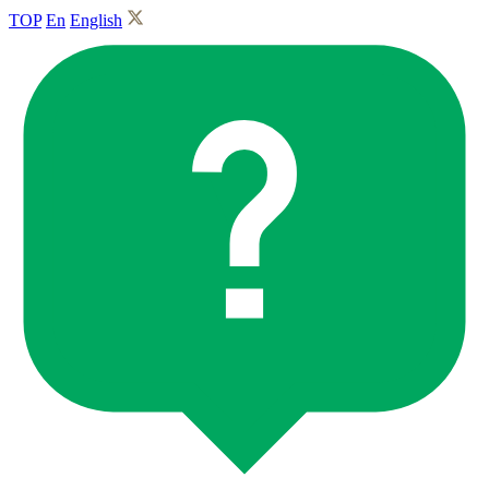
TOP
En
English