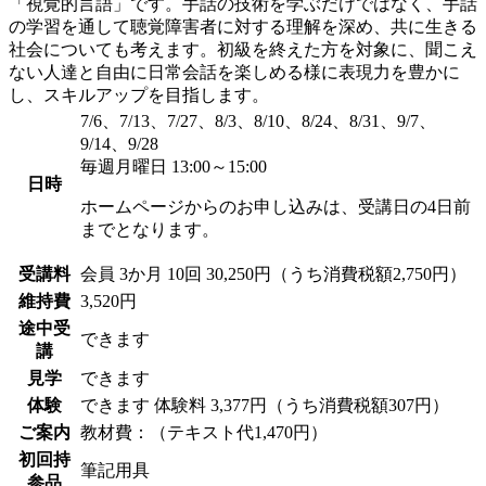
「視覚的言語」です。手話の技術を学ぶだけではなく、手話
の学習を通して聴覚障害者に対する理解を深め、共に生きる
社会についても考えます。初級を終えた方を対象に、聞こえ
ない人達と自由に日常会話を楽しめる様に表現力を豊かに
し、スキルアップを目指します。
7/6、7/13、7/27、8/3、8/10、8/24、8/31、9/7、
9/14、9/28
毎週月曜日 13:00～15:00
日時
ホームページからのお申し込みは、受講日の4日前
までとなります。
受講料
会員
3か月 10回 30,250円（うち消費税額2,750円）
維持費
3,520円
途中受
できます
講
見学
できます
体験
できます
体験料
3,377円（うち消費税額307円）
ご案内
教材費：（テキスト代1,470円）
初回持
筆記用具
参品