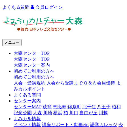
よくある質問
会員ログイン
よ
み
う
メニュー
り
大森センターTOP
カ
大森センターTOP
ル
大森センター案内
初めてご利用の方へ
チ
初めてご利用の方へ
ャ
入会・受講規約
入会から受講まで
Q & A
会員優待
よ
みカルポイント
ー
よくある質問
センター案内
大
センターMAP
荻窪
恵比寿
錦糸町
北千住
八王子
昭和
森
記念公園
大森
川崎
横浜
柏
川口
自由が丘
川越
よみカル情報
イベント情報
講座リポート・動画etc.
語学カレッジ
今