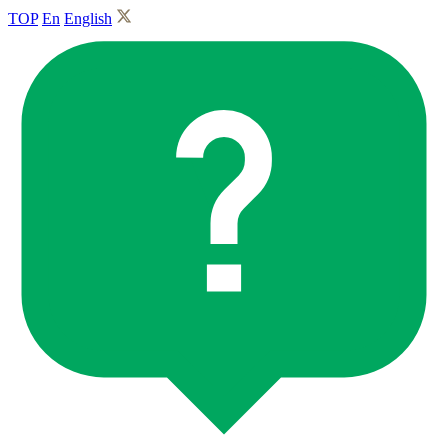
TOP
En
English