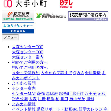
メニュー
大森センターTOP
大森センターTOP
大森センター案内
初めてご利用の方へ
初めてご利用の方へ
入会・受講規約
入会から受講まで
Q & A
会員優待
よ
みカルポイント
よくある質問
センター案内
センターMAP
荻窪
恵比寿
錦糸町
北千住
八王子
昭和
記念公園
大森
川崎
横浜
柏
川口
自由が丘
川越
よみカル情報
イベント情報
講座リポート・動画etc.
語学カレッジ
今