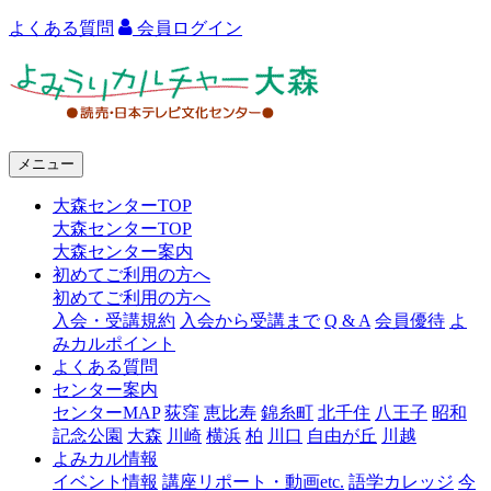
よくある質問
会員ログイン
よ
み
う
メニュー
り
大森センターTOP
カ
大森センターTOP
ル
大森センター案内
初めてご利用の方へ
チ
初めてご利用の方へ
ャ
入会・受講規約
入会から受講まで
Q & A
会員優待
よ
みカルポイント
ー
よくある質問
センター案内
大
センターMAP
荻窪
恵比寿
錦糸町
北千住
八王子
昭和
森
記念公園
大森
川崎
横浜
柏
川口
自由が丘
川越
よみカル情報
イベント情報
講座リポート・動画etc.
語学カレッジ
今