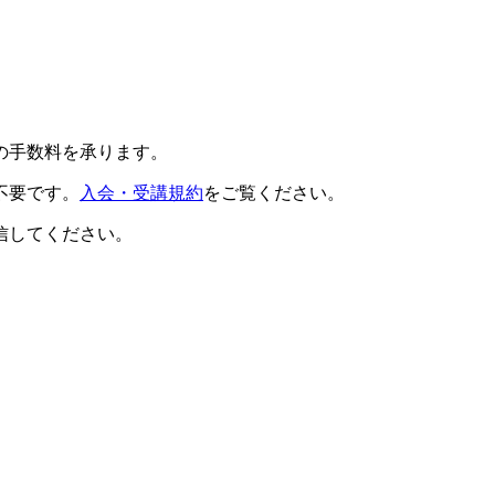
の手数料を承ります。
不要です。
入会・受講規約
をご覧ください。
信してください。