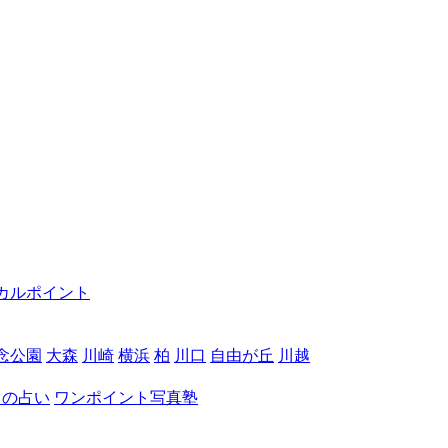
カルポイント
念公園
大森
川崎
横浜
柏
川口
自由が丘
川越
月の占い
ワンポイント写真塾