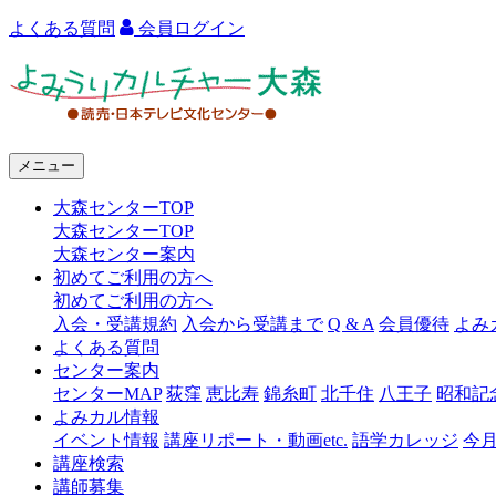
よくある質問
会員ログイン
よ
み
う
メニュー
り
大森センターTOP
カ
大森センターTOP
ル
大森センター案内
初めてご利用の方へ
チ
初めてご利用の方へ
ャ
入会・受講規約
入会から受講まで
Q & A
会員優待
よみ
よくある質問
ー
センター案内
センターMAP
荻窪
恵比寿
錦糸町
北千住
八王子
昭和記
大
よみカル情報
森
イベント情報
講座リポート・動画etc.
語学カレッジ
今
講座検索
講師募集