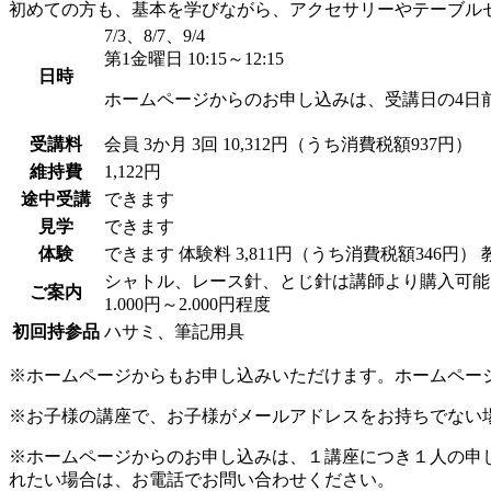
初めての方も、基本を学びながら、アクセサリーやテーブル
7/3、8/7、9/4
第1金曜日 10:15～12:15
日時
ホームページからのお申し込みは、受講日の4日
受講料
会員
3か月 3回 10,312円（うち消費税額937円）
維持費
1,122円
途中受講
できます
見学
できます
体験
できます
体験料
3,811円（うち消費税額346円）
シャトル、レース針、とじ針は講師より購入可能
ご案内
1.000円～2.000円程度
初回持参品
ハサミ、筆記用具
※ホームページからもお申し込みいただけます。ホームペー
※お子様の講座で、お子様がメールアドレスをお持ちでない
※ホームページからのお申し込みは、１講座につき１人の申
れたい場合は、お電話でお問い合わせください。