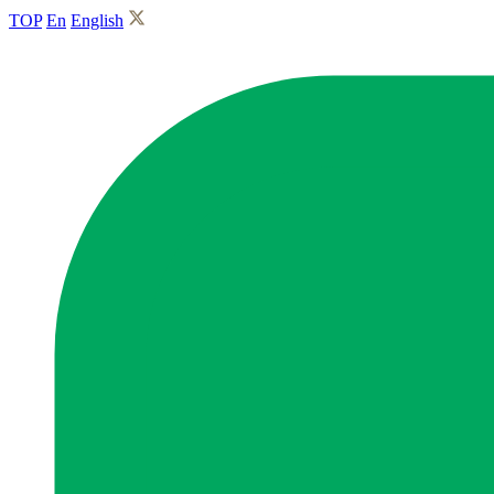
TOP
En
English