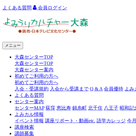
よくある質問
会員ログイン
よ
み
う
メニュー
り
大森センターTOP
カ
大森センターTOP
ル
大森センター案内
初めてご利用の方へ
チ
初めてご利用の方へ
ャ
入会・受講規約
入会から受講まで
Q & A
会員優待
よみ
よくある質問
ー
センター案内
センターMAP
荻窪
恵比寿
錦糸町
北千住
八王子
昭和記
大
よみカル情報
森
イベント情報
講座リポート・動画etc.
語学カレッジ
今
講座検索
講師募集