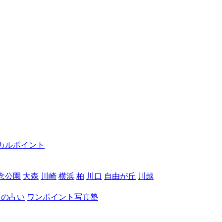
カルポイント
念公園
大森
川崎
横浜
柏
川口
自由が丘
川越
月の占い
ワンポイント写真塾