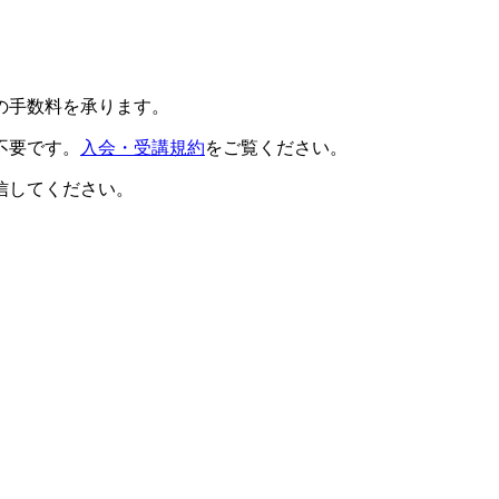
の手数料を承ります。
不要です。
入会・受講規約
をご覧ください。
信してください。