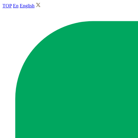
TOP
En
English