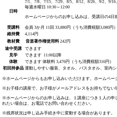
7/1、7/8、7/15、7/29、8/5、8/12、8/26、9/2、9/16
毎週水曜日 10:30～12:00
日時
ホームページからのお申し込みは、受講日の4日
受講料
会員
3か月 11回 33,880円（うち消費税額3,080円
維持費
4,114円
教材費
音楽著作権使用料
242円
途中受講
できます
見学
できます
11:00以降
体験
できます
体験料
3,476円（うち消費税額316円）
初回持参品
運動しやすい服装、タオル、バスタオル、室内シ
※ホームページからもお申し込みいただけます。ホームペー
※お子様の講座で、お子様がメールアドレスをお持ちでない
※ホームページからのお申し込みは、１講座につき１人の申
れたい場合は、お電話でお問い合わせください。
※残席状況は申し込み手続き中に変動する場合があります。