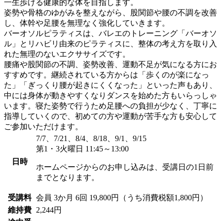
一生歩ける健康的な体を目指します。
姿勢や骨格のゆがみを整えながら、股関節や腰の不調を改善
し、体幹や足腰を無理なく強化していきます。
バーオソルピラティスは、バレエのトレーニング「バーオソ
ル」とリハビリ由来のピラティスに、整体の考え方を取り入
れた無理のないエクササイズです。
腰痛や股関節の不調、姿勢改善、運動不足が気になる方にお
すすめです。継続されている方からは「歩くのが楽になっ
た」「ぎっくり腰が起きにくくなった」といった声もあり、
中には身体が動きやすくなりダンスを始めた方もいらっしゃ
います。寝た姿勢で行うため足腰への負担が少なく、丁寧に
指導していくので、初めての方や運動が苦手な方も安心して
ご参加いただけます。
7/7、7/21、8/4、8/18、9/1、9/15
第1・3火曜日 11:45～13:00
日時
ホームページからのお申し込みは、受講日の1日前
までとなります。
受講料
会員
3か月 6回 19,800円（うち消費税額1,800円）
維持費
2,244円