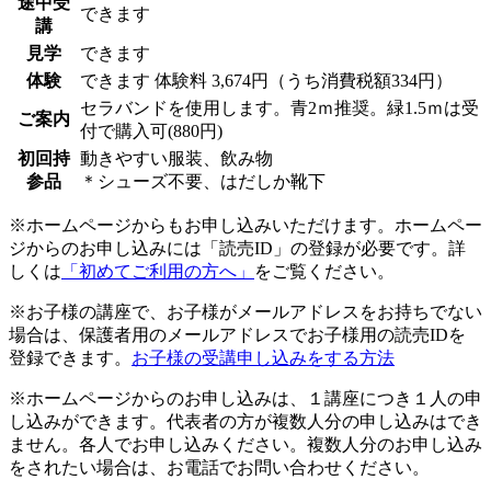
途中受
できます
講
見学
できます
体験
できます
体験料
3,674円（うち消費税額334円）
セラバンドを使用します。青2ｍ推奨。緑1.5ｍは受
ご案内
付で購入可(880円)
初回持
動きやすい服装、飲み物
参品
＊シューズ不要、はだしか靴下
※ホームページからもお申し込みいただけます。ホームペー
ジからのお申し込みには「読売ID」の登録が必要です。詳
しくは
「初めてご利用の方へ」
をご覧ください。
※お子様の講座で、お子様がメールアドレスをお持ちでない
場合は、保護者用のメールアドレスでお子様用の読売IDを
登録できます。
お子様の受講申し込みをする方法
※ホームページからのお申し込みは、１講座につき１人の申
し込みができます。代表者の方が複数人分の申し込みはでき
ません。各人でお申し込みください。複数人分のお申し込み
をされたい場合は、お電話でお問い合わせください。