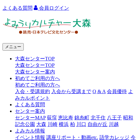
よくある質問
会員ログイン
よ
み
う
メニュー
り
大森センターTOP
カ
大森センターTOP
ル
大森センター案内
初めてご利用の方へ
チ
初めてご利用の方へ
ャ
入会・受講規約
入会から受講まで
Q & A
会員優待
よ
みカルポイント
ー
よくある質問
センター案内
大
センターMAP
荻窪
恵比寿
錦糸町
北千住
八王子
昭和
森
記念公園
大森
川崎
横浜
柏
川口
自由が丘
川越
よみカル情報
イベント情報
講座リポート・動画etc.
語学カレッジ
今