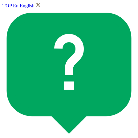
TOP
En
English