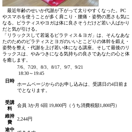
最近年齢のせいか代謝が下がって太りやすくなった。PC
やスマホを使うことが多く肩こり・腰痛・姿勢の悪さも気に
なる。ピラティスやヨガは体に良さそうだけど若い人ばかり
だと気が引ける。
「リラックスして若返るピラティス＆ヨガ」は、そんなあな
たのためのピラティスとヨガのいいとこどりの体幹を鍛え・
姿勢を整え・代謝を上げ若い体になる講座。そして最後のリ
ラックスは、やみつきになる気持ちの良さであなたの心と体
を癒します。
7/6、7/20、8/3、8/17、9/7、9/21
18:30～19:45
日時
ホームページからのお申し込みは、受講日の4日前ま
でとなります。
受講
会員
3か月 6回 19,800円（うち消費税額1,800円）
料
維持
2,244円
費
途中