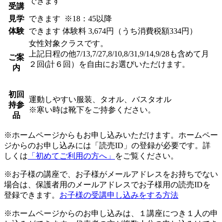
できます
受講
見学
できます
※18：45以降
体験
できます
体験料
3,674円（うち消費税額334円）
女性対象クラスです。
上記日程の他7/13,7/27,8/10,8/31,9/14,9/28も含めて月
ご案
２回(計６回）を自由にお選びいただけます。
内
初回
運動しやすい服装、タオル、バスタオル
持参
※寒い時は靴下をご持参ください。
品
※ホームページからもお申し込みいただけます。ホームペー
ジからのお申し込みには「読売ID」の登録が必要です。詳
しくは
「初めてご利用の方へ」
をご覧ください。
※お子様の講座で、お子様がメールアドレスをお持ちでない
場合は、保護者用のメールアドレスでお子様用の読売IDを
登録できます。
お子様の受講申し込みをする方法
※ホームページからのお申し込みは、１講座につき１人の申