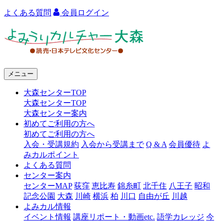
よくある質問
会員ログイン
よ
み
う
メニュー
り
大森センターTOP
カ
大森センターTOP
ル
大森センター案内
初めてご利用の方へ
チ
初めてご利用の方へ
ャ
入会・受講規約
入会から受講まで
Q & A
会員優待
よ
みカルポイント
ー
よくある質問
センター案内
大
センターMAP
荻窪
恵比寿
錦糸町
北千住
八王子
昭和
森
記念公園
大森
川崎
横浜
柏
川口
自由が丘
川越
よみカル情報
イベント情報
講座リポート・動画etc.
語学カレッジ
今