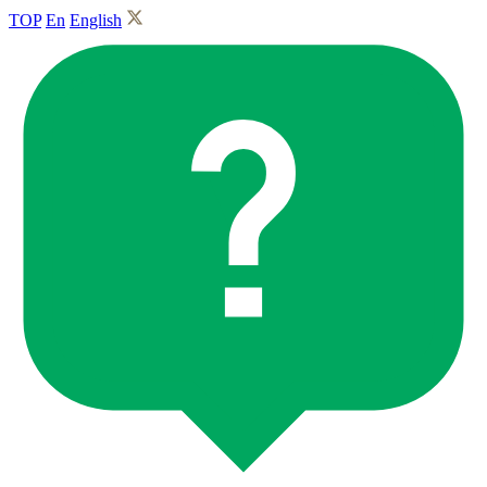
TOP
En
English