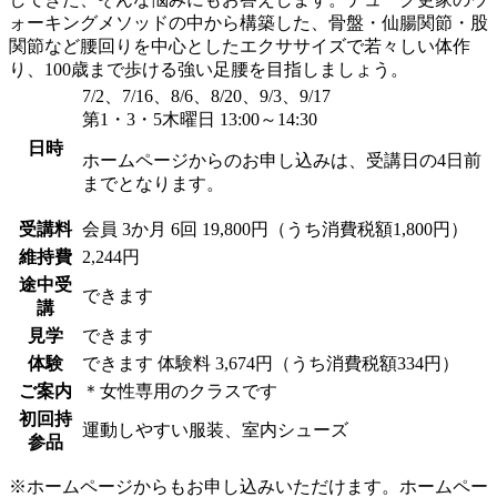
ォーキングメソッドの中から構築した、骨盤・仙腸関節・股
関節など腰回りを中心としたエクササイズで若々しい体作
り、100歳まで歩ける強い足腰を目指しましょう。
7/2、7/16、8/6、8/20、9/3、9/17
第1・3・5木曜日 13:00～14:30
日時
ホームページからのお申し込みは、受講日の4日前
までとなります。
受講料
会員
3か月 6回 19,800円（うち消費税額1,800円）
維持費
2,244円
途中受
できます
講
見学
できます
体験
できます
体験料
3,674円（うち消費税額334円）
ご案内
＊女性専用のクラスです
初回持
運動しやすい服装、室内シューズ
参品
※ホームページからもお申し込みいただけます。ホームペー