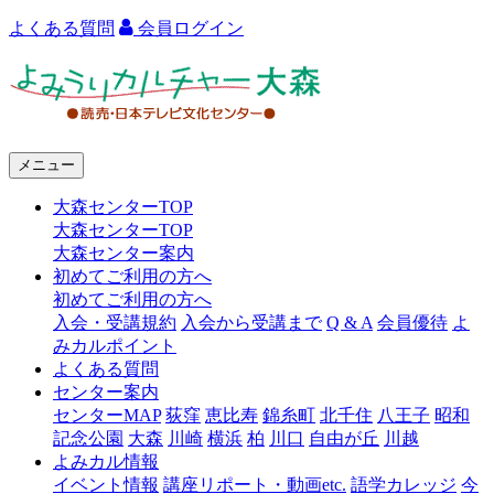
よくある質問
会員ログイン
よ
み
う
メニュー
り
大森センターTOP
カ
大森センターTOP
ル
大森センター案内
初めてご利用の方へ
チ
初めてご利用の方へ
ャ
入会・受講規約
入会から受講まで
Q & A
会員優待
よ
みカルポイント
ー
よくある質問
センター案内
大
センターMAP
荻窪
恵比寿
錦糸町
北千住
八王子
昭和
森
記念公園
大森
川崎
横浜
柏
川口
自由が丘
川越
よみカル情報
イベント情報
講座リポート・動画etc.
語学カレッジ
今