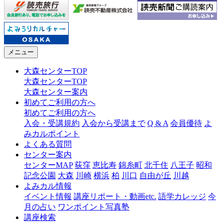
メニュー
大森センターTOP
大森センターTOP
大森センター案内
初めてご利用の方へ
初めてご利用の方へ
入会・受講規約
入会から受講まで
Q & A
会員優待
よ
みカルポイント
よくある質問
センター案内
センターMAP
荻窪
恵比寿
錦糸町
北千住
八王子
昭和
記念公園
大森
川崎
横浜
柏
川口
自由が丘
川越
よみカル情報
イベント情報
講座リポート・動画etc.
語学カレッジ
今
月の占い
ワンポイント写真塾
講座検索