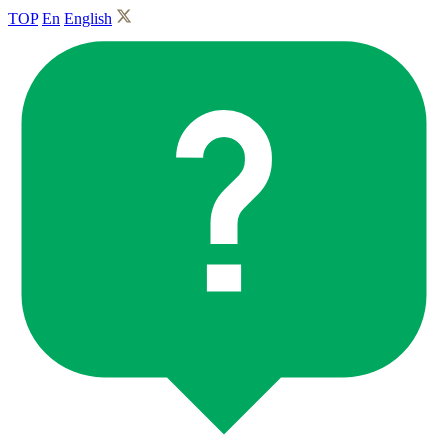
TOP
En
English