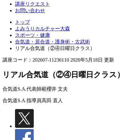
講座リクエスト
お問い合わせ
トップ
よみうりカルチャー大森
スポーツ・健康
合気道・居合道・護身術・古武術
リアル合気道（②④日曜日クラス）
講座コード：202607-11236110 2026年5月18日 更新
リアル合気道（②④日曜日クラス）
合気道S.A.代表師範
櫻井 文夫
合気道S.A.指導員
高田 直人