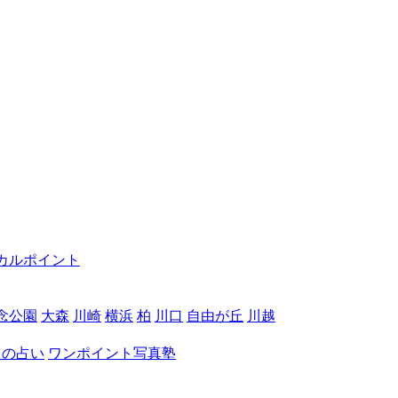
カルポイント
念公園
大森
川崎
横浜
柏
川口
自由が丘
川越
月の占い
ワンポイント写真塾