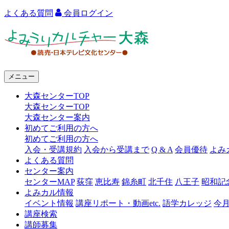
よくある質問
会員ログイン
よ
み
う
メニュー
り
大森センターTOP
カ
大森センターTOP
ル
大森センター案内
初めてご利用の方へ
チ
初めてご利用の方へ
ャ
入会・受講規約
入会から受講まで
Q & A
会員優待
よみ
よくある質問
ー
センター案内
センターMAP
荻窪
恵比寿
錦糸町
北千住
八王子
昭和記
大
よみカル情報
森
イベント情報
講座リポート・動画etc.
語学カレッジ
今
講座検索
講師募集