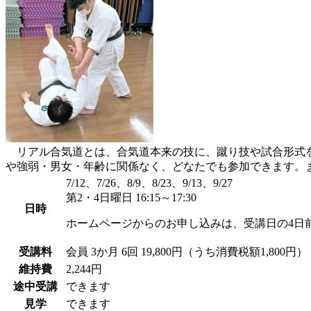
リアル合気道とは、合気道本来の技に、蹴り技や試合形式を
や強弱・男女・年齢に関係なく、どなたでも参加できます。
7/12、7/26、8/9、8/23、9/13、9/27
第2・4日曜日 16:15～17:30
日時
ホームページからのお申し込みは、受講日の4日
受講料
会員
3か月 6回 19,800円（うち消費税額1,800円）
維持費
2,244円
途中受講
できます
見学
できます