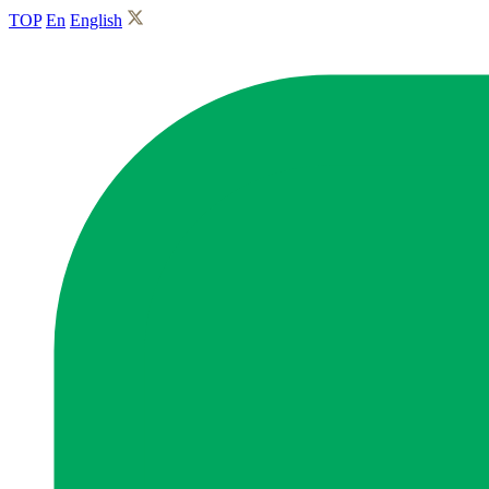
TOP
En
English