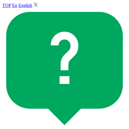
TOP
En
English