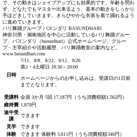
で、その動きはシェイプアップにも効果的です。年齢を問わ
ず、どなたでもマスター出来るよう、基本の動きをしっかり
手ほどきしていきます。きらびやかな衣装を着て踊れるよう
に進めていきます。
バリ舞踊グループ バスンダリ BASUNDHARI
神奈川県・湘南地区を中心に活動しているバリ舞踊グルー
プ、バスンダリ（basundhari）公式ホームページ。グルー
プ・主宰紹介や活動履歴、バリ舞踊教室の案内など。
www.basundhari.com
7/11、8/8、8/22、9/12、9/26
第2・4土曜日 18:30～20:00
日時
ホームページからのお申し込みは、受講日の1日前
までとなります。
受講料
会員
3か月 5回 17,187円（うち消費税額1,562円）
維持費
1,870円
途中受
できます
講
見学
できます
体験
できます
体験料
3,811円（うち消費税額346円）