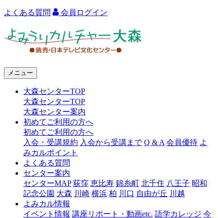
よくある質問
会員ログイン
よ
み
う
メニュー
り
大森センターTOP
カ
大森センターTOP
ル
大森センター案内
初めてご利用の方へ
チ
初めてご利用の方へ
ャ
入会・受講規約
入会から受講まで
Q & A
会員優待
よ
みカルポイント
ー
よくある質問
センター案内
大
センターMAP
荻窪
恵比寿
錦糸町
北千住
八王子
昭和
森
記念公園
大森
川崎
横浜
柏
川口
自由が丘
川越
よみカル情報
イベント情報
講座リポート・動画etc.
語学カレッジ
今