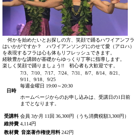
何かを始めたいとお探しの方、笑顔で踊るハワイアンフラ
はいかがですか？ ハワイアンソングにのせて愛（アロハ）
を表現するフラは心も体もリフレッシュできます。
経験豊かな講師が基礎からゆっくり丁寧に指導します。
楽しく笑顔で踊りましょう!! 初心者も大歓迎です。
7/3、7/10、7/17、7/24、7/31、8/7、8/14、8/21、
9/11、9/18、9/25
毎週金曜日 19:00～20:30
日時
ホームページからのお申し込みは、受講日の1日前
までとなります。
受講料
会員
3か月 11回 36,300円（うち消費税額3,300円）
維持費
4,114円
教材費
音楽著作権使用料
242円