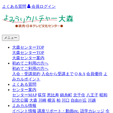
よくある質問
会員ログイン
よ
み
う
メニュー
り
大森センターTOP
カ
大森センターTOP
ル
大森センター案内
初めてご利用の方へ
チ
初めてご利用の方へ
ャ
入会・受講規約
入会から受講まで
Q & A
会員優待
よ
みカルポイント
ー
よくある質問
センター案内
大
センターMAP
荻窪
恵比寿
錦糸町
北千住
八王子
昭和
森
記念公園
大森
川崎
横浜
柏
川口
自由が丘
川越
よみカル情報
イベント情報
講座リポート・動画etc.
語学カレッジ
今