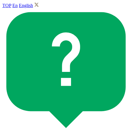
TOP
En
English