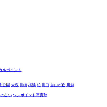
カルポイント
念公園
大森
川崎
横浜
柏
川口
自由が丘
川越
月の占い
ワンポイント写真塾