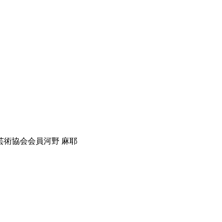
う
芸術協会会員
河野 麻耶