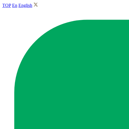
TOP
En
English