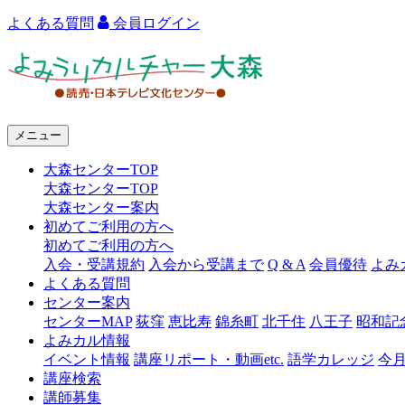
よくある質問
会員ログイン
よ
み
う
メニュー
り
大森センターTOP
カ
大森センターTOP
ル
大森センター案内
初めてご利用の方へ
チ
初めてご利用の方へ
ャ
入会・受講規約
入会から受講まで
Q & A
会員優待
よみ
よくある質問
ー
センター案内
センターMAP
荻窪
恵比寿
錦糸町
北千住
八王子
昭和記
大
よみカル情報
森
イベント情報
講座リポート・動画etc.
語学カレッジ
今
講座検索
講師募集