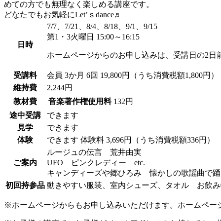
めての方でも無理なく楽しめる講座です。
どなたでもお気軽にLet’ｓdance♬
7/7、7/21、8/4、8/18、9/1、9/15
第1・3火曜日 15:00～16:15
日時
ホームページからのお申し込みは、受講日の2日
受講料
会員
3か月 6回 19,800円（うち消費税額1,800円）
維持費
2,244円
教材費
音楽著作権使用料
132円
途中受講
できます
見学
できます
体験
できます
体験料
3,696円（うち消費税額336円）
ルージュの伝言 荒井由実
ご案内
UFO ピンクレディー etc.
キャンディーズや郷ひろみ 懐かしの歌謡曲で踊
初回持参品
動きやすい服装、室内シューズ、タオル お飲み
※ホームページからもお申し込みいただけます。ホームペー